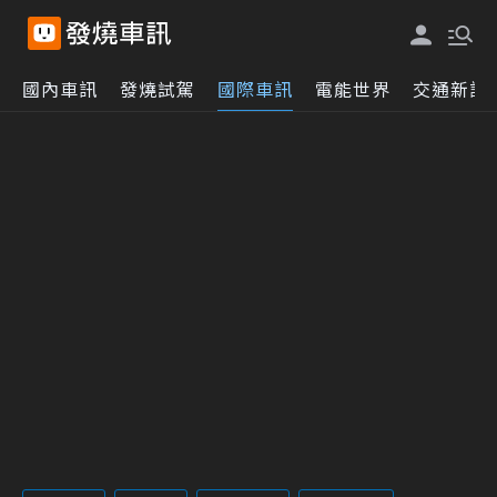
國內車訊
發燒試駕
國際車訊
電能世界
交通新訊