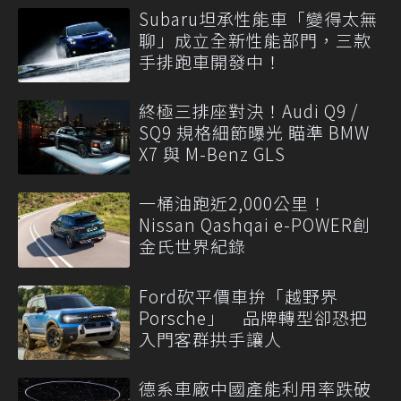
Subaru坦承性能車「變得太無
聊」成立全新性能部門，三款
手排跑車開發中！
終極三排座對決！Audi Q9 /
SQ9 規格細節曝光 瞄準 BMW
X7 與 M-Benz GLS
一桶油跑近2,000公里！
Nissan Qashqai e-POWER創
金氏世界紀錄
Ford砍平價車拚「越野界
Porsche」 品牌轉型卻恐把
入門客群拱手讓人
德系車廠中國產能利用率跌破