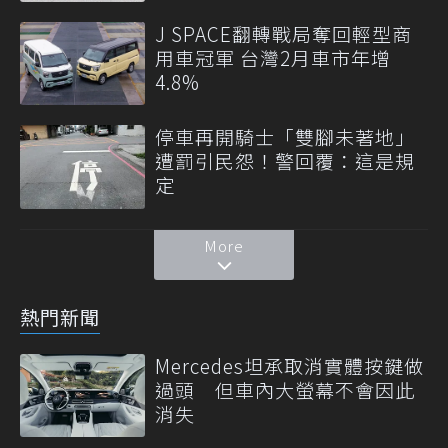
J SPACE翻轉戰局奪回輕型商
用車冠軍 台灣2月車市年增
4.8%
停車再開騎士「雙腳未著地」
遭罰引民怨！警回覆：這是規
定
More
熱門新聞
Mercedes坦承取消實體按鍵做
過頭 但車內大螢幕不會因此
消失