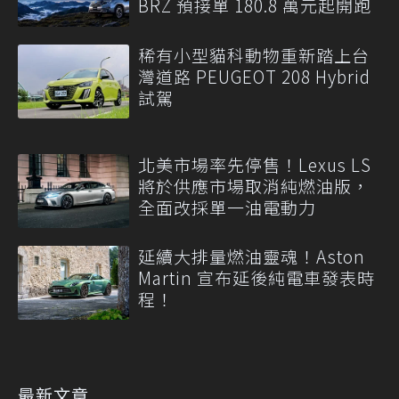
BRZ 預接單 180.8 萬元起開跑
稀有小型貓科動物重新踏上台
灣道路 PEUGEOT 208 Hybrid
試駕
北美市場率先停售！Lexus LS
將於供應市場取消純燃油版，
全面改採單一油電動力
延續大排量燃油靈魂！Aston
Martin 宣布延後純電車發表時
程！
最新文章