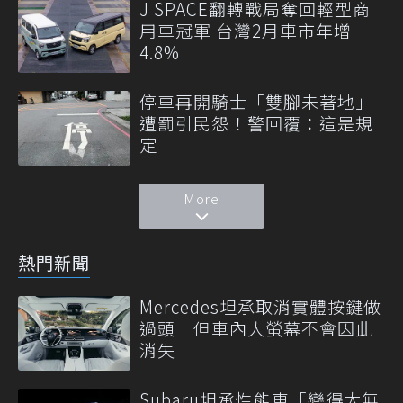
J SPACE翻轉戰局奪回輕型商
用車冠軍 台灣2月車市年增
4.8%
停車再開騎士「雙腳未著地」
遭罰引民怨！警回覆：這是規
定
More
熱門新聞
Mercedes坦承取消實體按鍵做
過頭 但車內大螢幕不會因此
消失
Subaru坦承性能車「變得太無