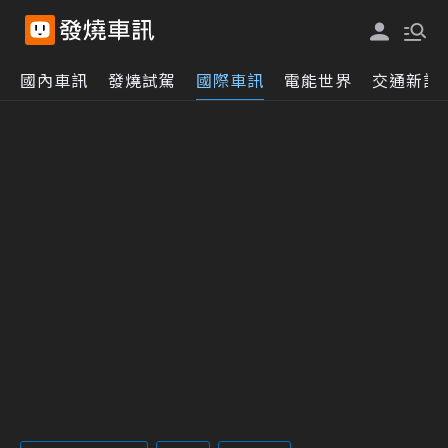
國內車訊
發燒試駕
國際車訊
電能世界
交通新訊