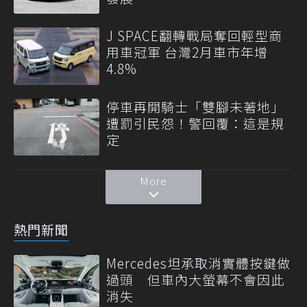
J SPACE翻轉戰局奪回輕型商
用車冠軍 台灣2月車市年增
4.8%
停車再開騎士「雙腳未著地」
遭罰引民怨！警回覆：這是規
定
More
熱門新聞
Mercedes坦承取消實體按鍵做
過頭 但車內大螢幕不會因此
消失