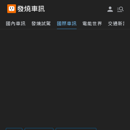
國內車訊
發燒試駕
國際車訊
電能世界
交通新訊