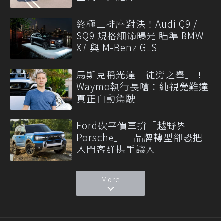
終極三排座對決！Audi Q9 /
SQ9 規格細節曝光 瞄準 BMW
X7 與 M-Benz GLS
馬斯克稱光達「徒勞之舉」！
Waymo執行長嗆：純視覺難達
真正自動駕駛
Ford砍平價車拚「越野界
Porsche」 品牌轉型卻恐把
入門客群拱手讓人
More