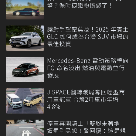
擎？保時捷鐵粉憤怒了！
讓對手望塵莫及！2025 年賓士
GLC 如何成為台灣 SUV 市場的
最佳投資
Mercedes-Benz 電動策略轉向
EQ 命名淡出 燃油與電動並行
發展
J SPACE翻轉戰局奪回輕型商
用車冠軍 台灣2月車市年增
4.8%
停車再開騎士「雙腳未著地」
遭罰引民怨！警回覆：這是規