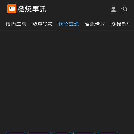
國內車訊
發燒試駕
國際車訊
電能世界
交通新訊