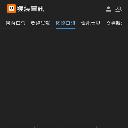
國內車訊
發燒試駕
國際車訊
電能世界
交通新訊