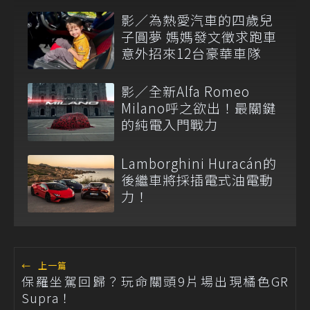
影／為熱愛汽車的四歲兒
子圓夢 媽媽發文徵求跑車
意外招來12台豪華車隊
影／全新Alfa Romeo
Milano呼之欲出！最關鍵
的純電入門戰力
Lamborghini Huracán的
後繼車將採插電式油電動
力！
←
上一篇
保羅坐駕回歸？玩命關頭9片場出現橘色GR
Supra！