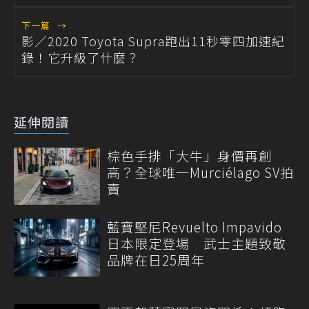
下一篇
→
影／2020 Toyota Supra跑出11秒零四加速紀
錄！它升級了什麼？
延伸閱讀
棕色手排「大牛」身價再創
高？全球唯一Murciélago SV拍
賣
藍寶堅尼Revuelto Impavido
日本限定登場 武士主題致敬
品牌在日25周年