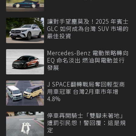
讓對手望塵莫及！2025 年賓士
GLC 如何成為台灣 SUV 市場的
最佳投資
Mercedes-Benz 電動策略轉向
EQ 命名淡出 燃油與電動並行
發展
J SPACE翻轉戰局奪回輕型商
用車冠軍 台灣2月車市年增
4.8%
停車再開騎士「雙腳未著地」
遭罰引民怨！警回覆：這是規
定