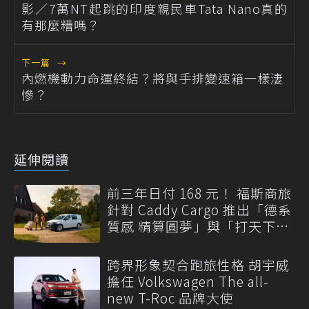
影／7萬NT起跳的印度親民車Tata Nano真的
有那麼糟嗎？
下一篇
→
內燃機動力命運終結？將與手排變速箱一樣淒
慘？
延伸閱讀
前三年日付 168 元！ 福斯商旅
針對 Caddy Cargo 推出「德系
質感 精算圓夢」與「打天下」
專案
跨界形象契合跑旅性格 胡宇威
擔任 Volkswagen The all-
new T-Roc 品牌大使