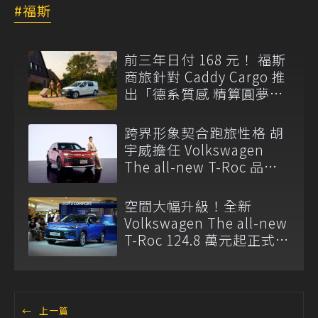
福斯
前三年日付 168 元！ 福斯
商旅針對 Caddy Cargo 推
出「德系質感 精算圓夢」
與「打天下」專案
跨界形象契合跑旅性格 胡
宇威擔任 Volkswagen
The all-new T-Roc 品牌
大使
空間大幅升級！全新
Volkswagen The all-new
T-Roc 124.8 萬元起正式上
市
←
上一篇