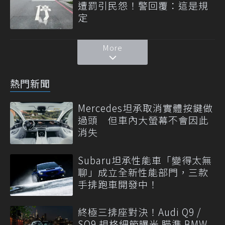
遭罰引民怨！警回覆：這是規
定
More
熱門新聞
Mercedes坦承取消實體按鍵做
過頭 但車內大螢幕不會因此
消失
Subaru坦承性能車「變得太無
聊」成立全新性能部門，三款
手排跑車開發中！
終極三排座對決！Audi Q9 /
SQ9 規格細節曝光 瞄準 BMW