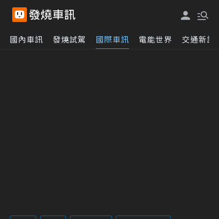
國內車訊
發燒試駕
國際車訊
電能世界
交通新訊