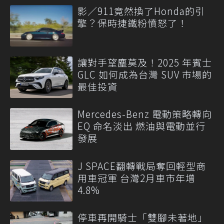
影／911竟然換了Honda的引
擎？保時捷鐵粉憤怒了！
讓對手望塵莫及！2025 年賓士
GLC 如何成為台灣 SUV 市場的
最佳投資
Mercedes-Benz 電動策略轉向
EQ 命名淡出 燃油與電動並行
發展
J SPACE翻轉戰局奪回輕型商
用車冠軍 台灣2月車市年增
4.8%
停車再開騎士「雙腳未著地」