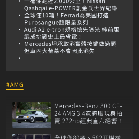
一桶油跑近2,000公里！Nissan
Qashqai e-POWER創金氏世界紀錄
全球僅10輛！Ferrari為美國打造
Purosangue超限量系列
Audi A2 e-tron規格搶先曝光 純前驅
編成挑戰史上最省電！
Mercedes坦承取消實體按鍵做過頭
但車內大螢幕不會因此消失
AMG
Mercedes-Benz 300 CE-
24 AMG 3.4寬體版現身拍
賣 272hp經典直六絕響！
全球僅80輛、582匹機械