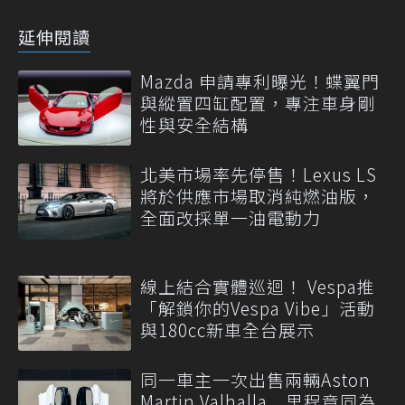
延伸閱讀
Mazda 申請專利曝光！蝶翼門
與縱置四缸配置，專注車身剛
性與安全結構
北美市場率先停售！Lexus LS
將於供應市場取消純燃油版，
全面改採單一油電動力
線上結合實體巡迴！ Vespa推
「解鎖你的Vespa Vibe」活動
與180cc新車全台展示
同一車主一次出售兩輛Aston
Martin Valhalla 里程竟同為