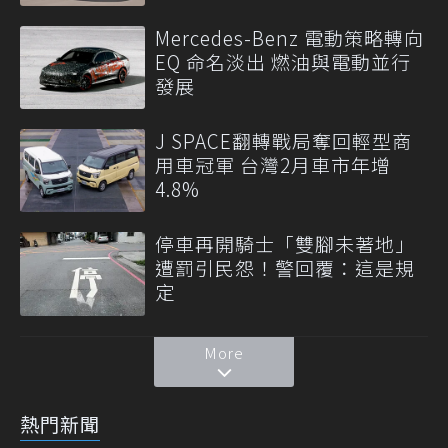
Mercedes-Benz 電動策略轉向
EQ 命名淡出 燃油與電動並行
發展
J SPACE翻轉戰局奪回輕型商
用車冠軍 台灣2月車市年增
4.8%
停車再開騎士「雙腳未著地」
遭罰引民怨！警回覆：這是規
定
More
熱門新聞