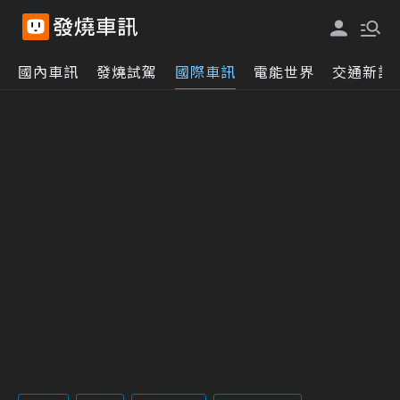
國內車訊
發燒試駕
國際車訊
電能世界
交通新訊