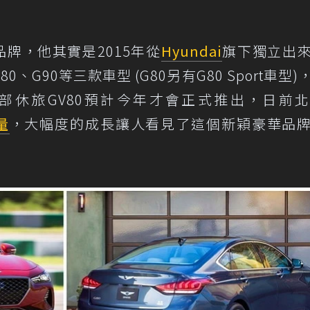
品牌，他其實是2015年從
Hyundai
旗下獨立出
、G90等三款車型 (G80另有G80 Sport車型)
部休旅GV80預計今年才會正式推出，日前
量
，大幅度的成長讓人看見了這個新穎豪華品