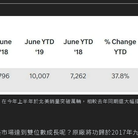
is，在今年上半年於北美銷量突破萬輛，相較去年同期還大幅
北美市場達到雙位數成長呢？原廠將功歸於2017年