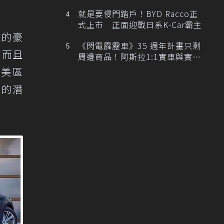
排跑車開發中！
就是要侵門踏戶！BYD Racco正
式上市 正面迎戰日系K-Car霸主
來的豪
《閃電霹靂車》35 週年計畫只剩
，而且
周邊商品！阿斯拉1:1實車與實體
展覽雙雙喊卡
北美區
牌的潛