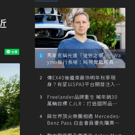
近
馬斯克稱光達「徒勞之舉」！Wa
ymo執行長嗆：純視覺難達真正
自動駕駛
傳EX40後繼車最快明年秋季現
身？有望以SPA3平台開發注入80
0V動力
Freelander品牌重生 喊年銷30
萬輛目標 CJLR：打造國際品牌
半數銷量來自全球！
與世界頂尖樂團相遇 Mercedes-
Benz Pass 白金會員優先購票維
也納愛樂