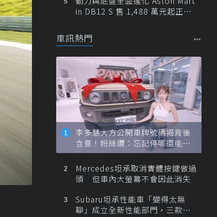
動力與底盤全面進化 Aston Mart
in DB12 S 售 1,488 萬元起正式
登台
車訊熱門
李多慧大方公開車牌號碼揭背後
含意！粉絲讚：忘記停哪還能幫
忙找車
Mercedes坦承取消實體按鍵做過
頭 但車內大螢幕不會因此消失
Subaru坦承性能車「變得太無
聊」成立全新性能部門，三款手