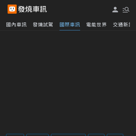
國內車訊
發燒試駕
國際車訊
電能世界
交通新訊