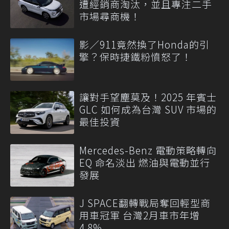
遭經銷商淘汰，並且專注二手
市場尋商機！
影／911竟然換了Honda的引
擎？保時捷鐵粉憤怒了！
讓對手望塵莫及！2025 年賓士
GLC 如何成為台灣 SUV 市場的
最佳投資
Mercedes-Benz 電動策略轉向
EQ 命名淡出 燃油與電動並行
發展
J SPACE翻轉戰局奪回輕型商
用車冠軍 台灣2月車市年增
4.8%