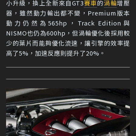
小升級，換上全新來自GT3
賽車
的
渦輪
增壓
器，雖然動力輸出都不變，Premium版本
動力仍然為565hp，Track Edition與
NISMO也仍為600hp，但渦輪優化後採用較
少的葉片而能夠優化流速，讓引擎的效率提
高了5%，加速反應則提升了20%。