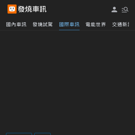
國內車訊
發燒試駕
國際車訊
電能世界
交通新訊