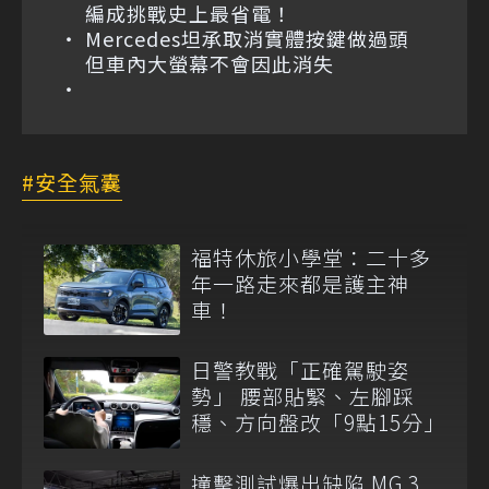
編成挑戰史上最省電！
Mercedes坦承取消實體按鍵做過頭
但車內大螢幕不會因此消失
安全氣囊
福特休旅小學堂：二十多
年一路走來都是護主神
車！
日警教戰「正確駕駛姿
勢」 腰部貼緊、左腳踩
穩、方向盤改「9點15分」
撞擊測試爆出缺陷 MG 3