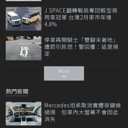
J SPACE翻轉戰局奪回輕型商
用車冠軍 台灣2月車市年增
4.8%
停車再開騎士「雙腳未著地」
遭罰引民怨！警回覆：這是規
定
More
熱門新聞
Mercedes坦承取消實體按鍵做
過頭 但車內大螢幕不會因此
消失