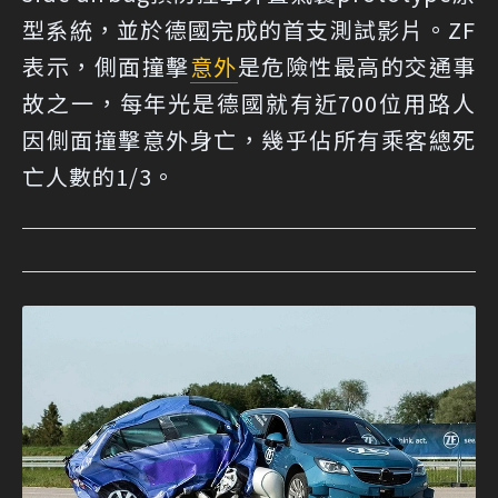
型系統，並於德國完成的首支測試影片。ZF
表示，側面撞擊
意外
是危險性最高的交通事
故之一，每年光是德國就有近700位用路人
因側面撞擊意外身亡，幾乎佔所有乘客總死
亡人數的1/3。