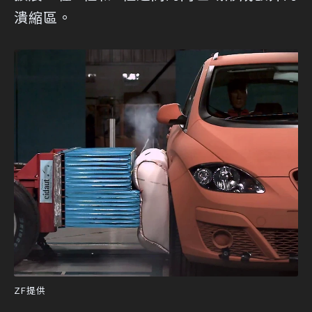
潰縮區。
ZF提供