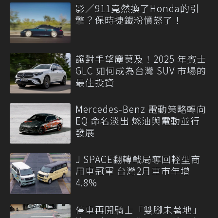
影／911竟然換了Honda的引
擎？保時捷鐵粉憤怒了！
讓對手望塵莫及！2025 年賓士
GLC 如何成為台灣 SUV 市場的
最佳投資
Mercedes-Benz 電動策略轉向
EQ 命名淡出 燃油與電動並行
發展
J SPACE翻轉戰局奪回輕型商
用車冠軍 台灣2月車市年增
4.8%
停車再開騎士「雙腳未著地」