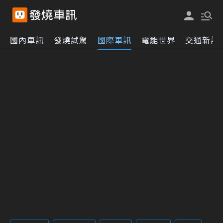
國內車訊
發燒試駕
國際車訊
電能世界
交通新訊