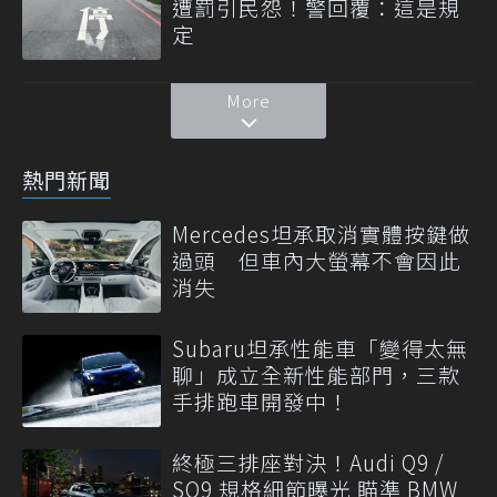
遭罰引民怨！警回覆：這是規
定
More
熱門新聞
Mercedes坦承取消實體按鍵做
過頭 但車內大螢幕不會因此
消失
Subaru坦承性能車「變得太無
聊」成立全新性能部門，三款
手排跑車開發中！
終極三排座對決！Audi Q9 /
SQ9 規格細節曝光 瞄準 BMW