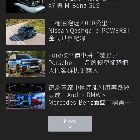
X7 與 M-Benz GLS
一桶油跑近2,000公里！
Nissan Qashqai e-POWER創
金氏世界紀錄
Ford砍平價車拚「越野界
Porsche」 品牌轉型卻恐把
入門客群拱手讓人
德系車廠中國產能利用率跌破
五成 Audi、BMW、
Mercedes-Benz面臨市場需求
轉變
More