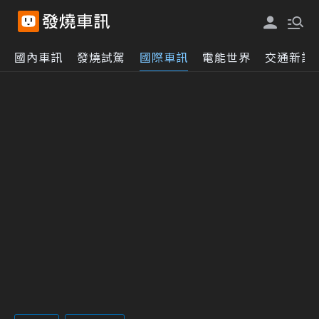
國內車訊
發燒試駕
國際車訊
電能世界
交通新訊