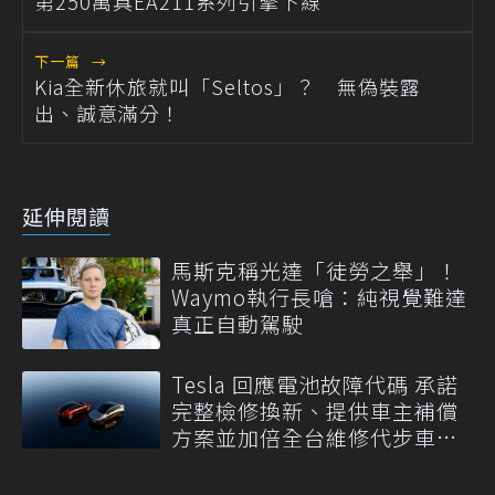
第250萬具EA211系列引擎下線
下一篇
→
Kia全新休旅就叫「Seltos」？ 無偽裝露
出、誠意滿分！
延伸閱讀
馬斯克稱光達「徒勞之舉」！
Waymo執行長嗆：純視覺難達
真正自動駕駛
Tesla 回應電池故障代碼 承諾
完整檢修換新、提供車主補償
方案並加倍全台維修代步車數
量