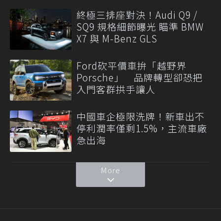
終極三排座對決！Audi Q9 /
SQ9 規格細節曝光 瞄準 BMW
X7 與 M-Benz GLS
Ford砍平價車拚「越野界
Porsche」 品牌轉型卻恐把
入門客群拱手讓人
中國車企極限洗牌！新車出不
停利潤率僅剩1.5%，主流車廠
急出海
More