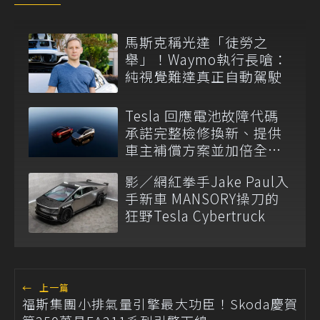
馬斯克稱光達「徒勞之
舉」！Waymo執行長嗆：
純視覺難達真正自動駕駛
Tesla 回應電池故障代碼
承諾完整檢修換新、提供
車主補償方案並加倍全台
維修代步車數量
影／網紅拳手Jake Paul入
手新車 MANSORY操刀的
狂野Tesla Cybertruck
←
上一篇
福斯集團小排氣量引擎最大功臣！Skoda慶賀