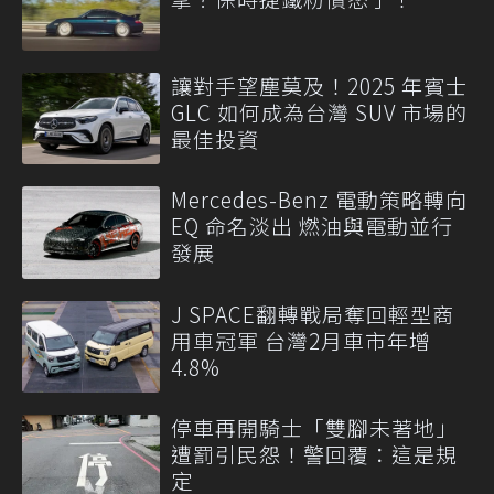
讓對手望塵莫及！2025 年賓士
GLC 如何成為台灣 SUV 市場的
最佳投資
Mercedes-Benz 電動策略轉向
EQ 命名淡出 燃油與電動並行
發展
J SPACE翻轉戰局奪回輕型商
用車冠軍 台灣2月車市年增
4.8%
停車再開騎士「雙腳未著地」
遭罰引民怨！警回覆：這是規
定