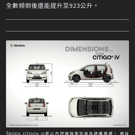
全數傾倒後還能提升至923公升。
ŠKODA CITIGOe iV是以內燃機版車型做為建構基礎。 摘自