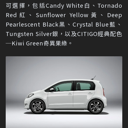
可選擇，包括Candy White白、Tornado
Red紅、Sunflower Yellow黃、Deep
Pearlescent Black黑、Crystal Blue藍、
Tungsten Silver銀，以及CITIGO經典配色
─Kiwi Green奇異果綠。