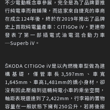
不少電動概念車參展，完全是為了品牌要推
行純電車而做鋪陳，而這家來自捷克的車商
在成立124年後，終於在2019年推出了品牌
史上首款純電量產車：CITIGOe iV，更連帶
發表了第一部插電式油電混合動力車
─Superb iV。
ŠKODA CITIGOe iV是以內燃機車型做為建
構基礎，僅管車長3,597mm、車寬
1,645mm、車高1,481mm的嬌小身材，卻
沒有因此壓縮到這輛純電小車的乘坐空間，
軸距表現還達到了2,422mm，行李箱的置物
容量在一般狀態下擁有250公升，若將後座