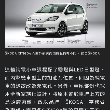
ŠKODA CITIGOe iV的外觀與內燃機版稍有不同。 摘自ŠKODA
這輛純電小車還標配了霧燈與LED日型燈，
而內燃機車型上的加油孔位置，則因為純電
車的緣故改為充電孔。另外，車尾部份也採
用全新家族化設計，將原本置於車牌上方的
鳥頭牌廠徽，改以品牌「ŠKODA」字樣做
為取代，而車名CITIGOe置於車牌左下方、