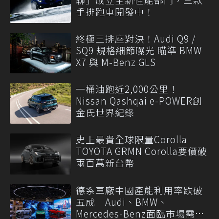
手排跑車開發中！
終極三排座對決！Audi Q9 /
SQ9 規格細節曝光 瞄準 BMW
X7 與 M-Benz GLS
一桶油跑近2,000公里！
Nissan Qashqai e-POWER創
金氏世界紀錄
史上最貴全球限量Corolla
TOYOTA GRMN Corolla要價破
兩百萬新台幣
德系車廠中國產能利用率跌破
五成 Audi、BMW、
Mercedes-Benz面臨市場需求