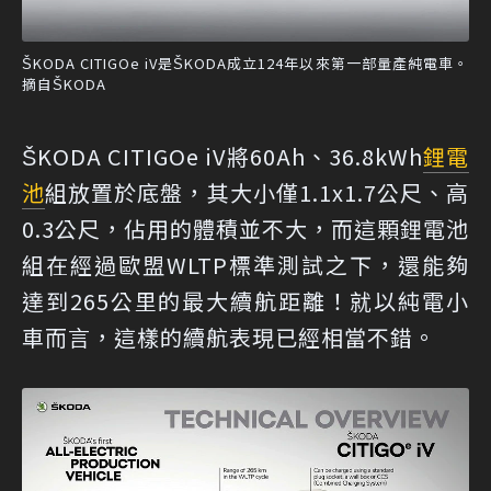
ŠKODA CITIGOe iV是ŠKODA成立124年以來第一部量產純電車。
摘自ŠKODA
ŠKODA CITIGOe iV將60Ah、36.8kWh
鋰電
池
組放置於底盤，其大小僅1.1x1.7公尺、高
0.3公尺，佔用的體積並不大，而這顆鋰電池
組在經過歐盟WLTP標準測試之下，還能夠
達到265公里的最大續航距離！就以純電小
車而言，這樣的續航表現已經相當不錯。