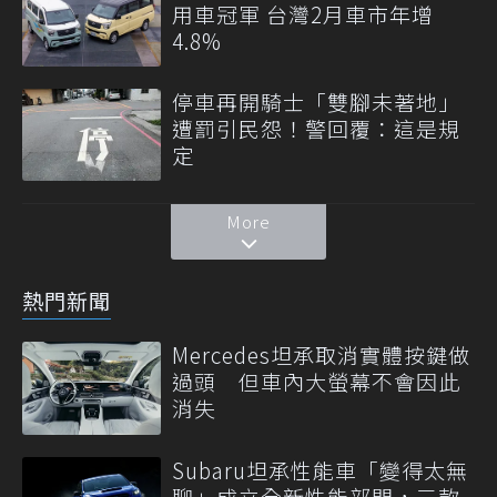
用車冠軍 台灣2月車市年增
4.8%
停車再開騎士「雙腳未著地」
遭罰引民怨！警回覆：這是規
定
More
熱門新聞
Mercedes坦承取消實體按鍵做
過頭 但車內大螢幕不會因此
消失
Subaru坦承性能車「變得太無
聊」成立全新性能部門，三款