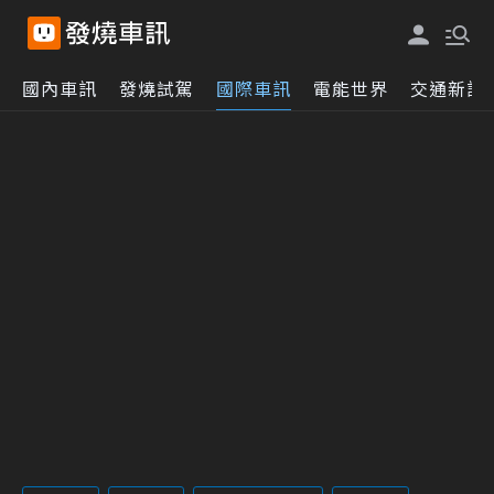
國內車訊
發燒試駕
國際車訊
電能世界
交通新訊