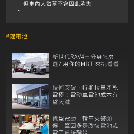
但車內大螢幕不會因此消失
鋰電池
新世代RAV4三分身怎麼
選? 用你的MBTI來挑看看!
技術突破、特斯拉量產乾
電極！電動車電池成本有
望大減
微型電動二輪車火警頻
傳 肇因多是改裝電池或
電子系統釀災