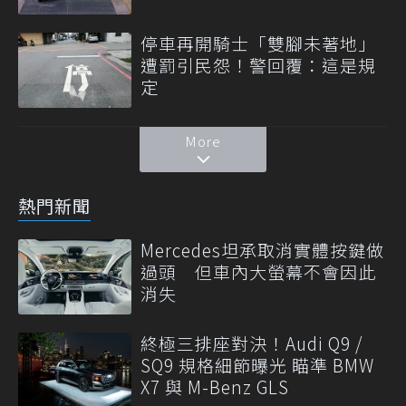
停車再開騎士「雙腳未著地」
遭罰引民怨！警回覆：這是規
定
More
熱門新聞
Mercedes坦承取消實體按鍵做
過頭 但車內大螢幕不會因此
消失
終極三排座對決！Audi Q9 /
SQ9 規格細節曝光 瞄準 BMW
X7 與 M-Benz GLS