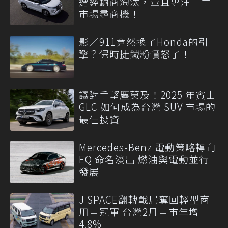
遭經銷商淘汰，並且專注二手
市場尋商機！
影／911竟然換了Honda的引
擎？保時捷鐵粉憤怒了！
讓對手望塵莫及！2025 年賓士
GLC 如何成為台灣 SUV 市場的
最佳投資
Mercedes-Benz 電動策略轉向
EQ 命名淡出 燃油與電動並行
發展
J SPACE翻轉戰局奪回輕型商
用車冠軍 台灣2月車市年增
4.8%