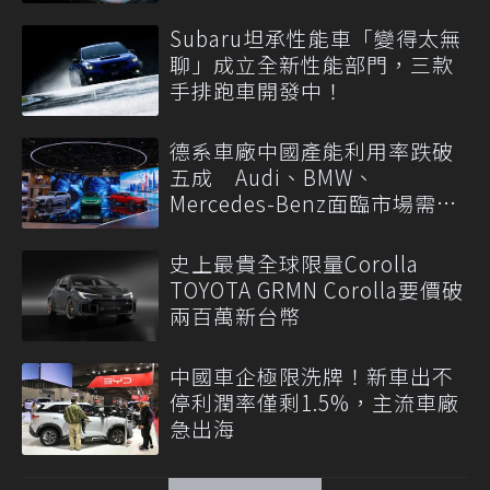
Subaru坦承性能車「變得太無
聊」成立全新性能部門，三款
手排跑車開發中！
德系車廠中國產能利用率跌破
五成 Audi、BMW、
Mercedes-Benz面臨市場需求
轉變
史上最貴全球限量Corolla
TOYOTA GRMN Corolla要價破
兩百萬新台幣
中國車企極限洗牌！新車出不
停利潤率僅剩1.5%，主流車廠
急出海