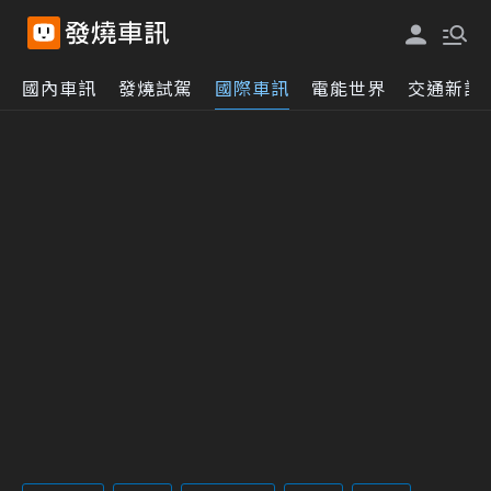
國內車訊
發燒試駕
國際車訊
電能世界
交通新訊