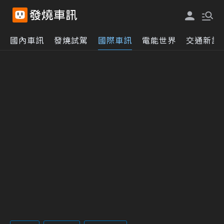
國內車訊
發燒試駕
國際車訊
電能世界
交通新訊