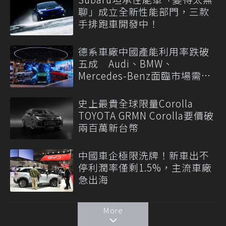
聊」成立全新性能部門，三款
手排跑車開發中！
德系車廠中國產能利用率跌破
五成 Audi、BMW、
Mercedes-Benz面臨市場需求
轉變
史上最貴全球限量Corolla
TOYOTA GRMN Corolla要價破
兩百萬新台幣
中國車企極限洗牌！新車出不
停利潤率僅剩1.5%，主流車廠
急出海
More