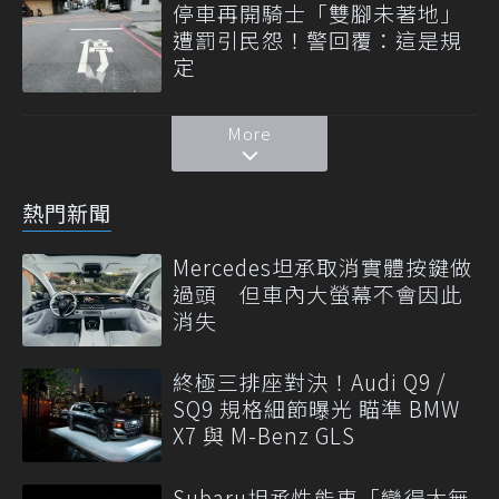
停車再開騎士「雙腳未著地」
遭罰引民怨！警回覆：這是規
定
More
熱門新聞
Mercedes坦承取消實體按鍵做
過頭 但車內大螢幕不會因此
消失
終極三排座對決！Audi Q9 /
SQ9 規格細節曝光 瞄準 BMW
X7 與 M-Benz GLS
Subaru坦承性能車「變得太無