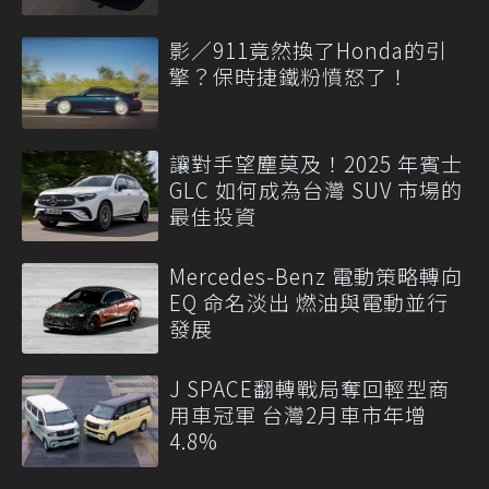
影／911竟然換了Honda的引
擎？保時捷鐵粉憤怒了！
讓對手望塵莫及！2025 年賓士
GLC 如何成為台灣 SUV 市場的
最佳投資
Mercedes-Benz 電動策略轉向
EQ 命名淡出 燃油與電動並行
發展
J SPACE翻轉戰局奪回輕型商
用車冠軍 台灣2月車市年增
4.8%