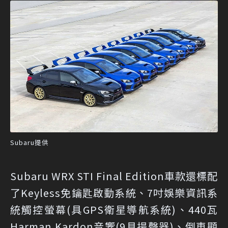
Subaru提供
Subaru WRX STI Final Edition車款還標配
了Keyless免鑰匙啟動系統、7吋娛樂資訊系
統觸控螢幕(具GPS衛星導航系統)、440瓦
Harman Kardon音響(9具揚聲器)、倒車顯