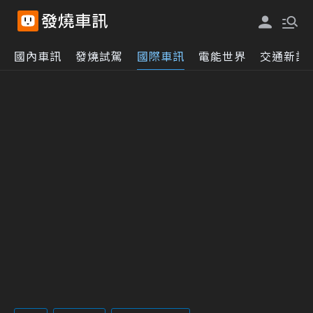
國內車訊
發燒試駕
國際車訊
電能世界
交通新訊