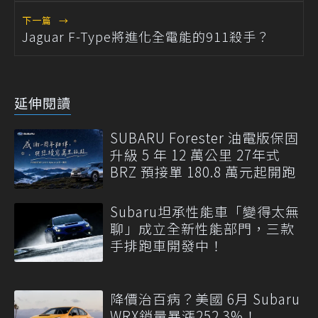
下一篇
→
Jaguar F-Type將進化全電能的911殺手？
延伸閱讀
SUBARU Forester 油電版保固
升級 5 年 12 萬公里 27年式
BRZ 預接單 180.8 萬元起開跑
Subaru坦承性能車「變得太無
聊」成立全新性能部門，三款
手排跑車開發中！
降價治百病？美國 6月 Subaru
WRX銷量暴漲252.3%！