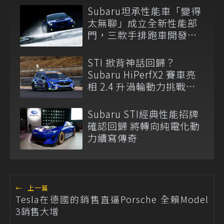
Subaru坦承性能車「變得
太無聊」成立全新性能部
門，三款手排跑車開發
中！
STI 掀背神話回歸？
Subaru HiPerfX2 賽車亮
相 2.4 升渦輪動力挑戰耐
久賽
Subaru STI經典性能招牌
確認回歸 將轉向純電化動
力續寫傳奇
←
上一篇
Tesla在德國的銷售直逼Porsche 全賴Model
3銷售大增