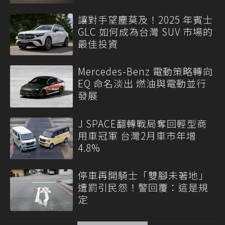
讓對手望塵莫及！2025 年賓士
GLC 如何成為台灣 SUV 市場的
最佳投資
Mercedes-Benz 電動策略轉向
EQ 命名淡出 燃油與電動並行
發展
J SPACE翻轉戰局奪回輕型商
用車冠軍 台灣2月車市年增
4.8%
停車再開騎士「雙腳未著地」
遭罰引民怨！警回覆：這是規
定