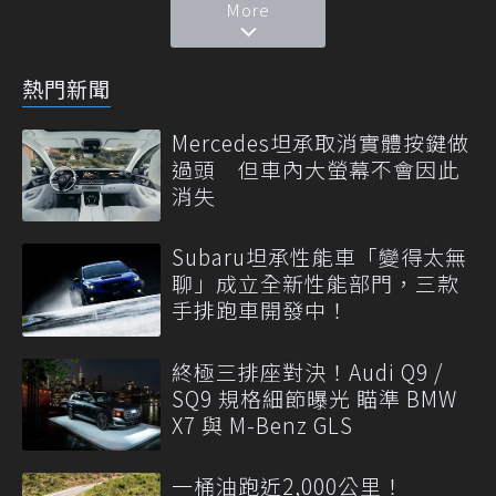
More
熱門新聞
Mercedes坦承取消實體按鍵做
過頭 但車內大螢幕不會因此
消失
Subaru坦承性能車「變得太無
聊」成立全新性能部門，三款
手排跑車開發中！
終極三排座對決！Audi Q9 /
SQ9 規格細節曝光 瞄準 BMW
X7 與 M-Benz GLS
一桶油跑近2,000公里！