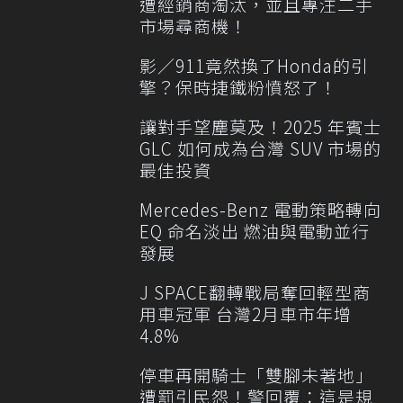
遭經銷商淘汰，並且專注二手
市場尋商機！
影／911竟然換了Honda的引
擎？保時捷鐵粉憤怒了！
讓對手望塵莫及！2025 年賓士
GLC 如何成為台灣 SUV 市場的
最佳投資
Mercedes-Benz 電動策略轉向
EQ 命名淡出 燃油與電動並行
發展
J SPACE翻轉戰局奪回輕型商
用車冠軍 台灣2月車市年增
4.8%
停車再開騎士「雙腳未著地」
遭罰引民怨！警回覆：這是規