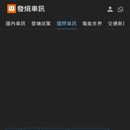
國內車訊
發燒試駕
國際車訊
電能世界
交通新訊