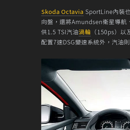
Skoda Octavia
SportLin
向盤，還將Amundsen衛星
供1.5 TSI汽油
渦輪
（150ps）以及
配置7速DSG變速系統外，汽油