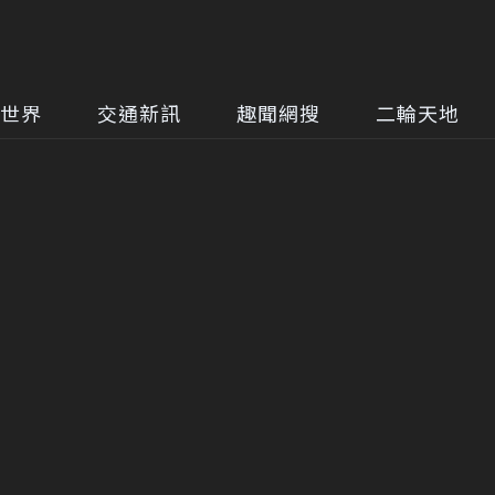
世界
交通新訊
趣聞網搜
二輪天地