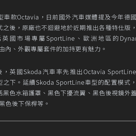
型車款Octavia，日前國外汽車媒體提及今年德
代之後，原廠也不迴避地於近期推出各種特仕版
場專屬SportLine、歐洲地區的Dynam
ia藉由內、外觀專屬套件的加持更有魅力。
後，英國Skoda汽車率先推出Octavia SportLi
下。延續Skoda SportLine車型的配置模式
括黑色水箱護罩、黑色下擾流翼、黑色後視鏡外
及黑色後下保桿等。