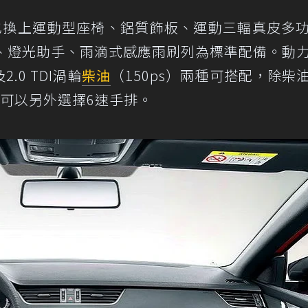
e內裝也換上運動型座椅、鋁質飾板、運動三輻真皮多
導航、燈光助手、雨滴式感應雨刷列為標準配備。動
2.0 TDI渦輪
柴油
（150ps）兩種可搭配，除柴
則可以另外選擇6速手排。