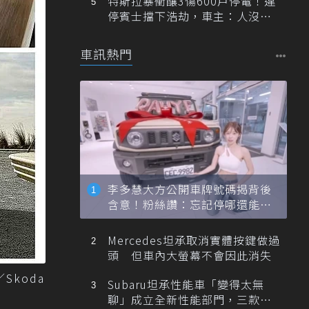
特斯拉暴衝釀3傷600戶停電！違
停賓士擋下浩劫，車主：人沒事
就好
車訊熱門
李多慧大方公開車牌號碼揭背後
含意！粉絲讚：忘記停哪還能幫
忙找車
Mercedes坦承取消實體按鍵做過
頭 但車內大螢幕不會因此消失
Skoda
Subaru坦承性能車「變得太無
聊」成立全新性能部門，三款手