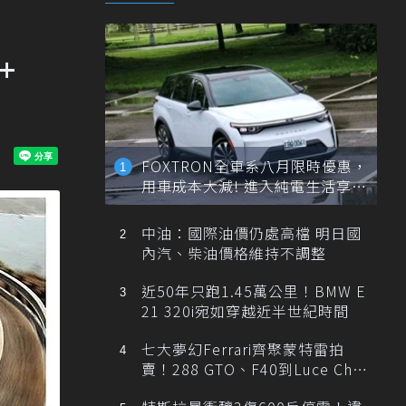
+
FOXTRON全車系八月限時優惠，
用車成本大減! 進入純電生活享
「零稅金＋零保養」新時代
中油：國際油價仍處高檔 明日國
內汽、柴油價格維持不調整
近50年只跑1.45萬公里！BMW E
21 320i宛如穿越近半世紀時間
七大夢幻Ferrari齊聚蒙特雷拍
賣！288 GTO、F40到Luce Cha
ssis 0一次登場