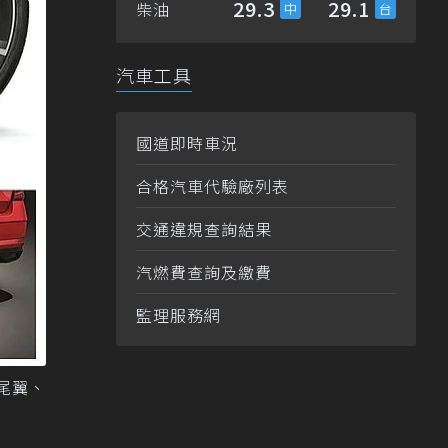
29.3
29.1
柴油
汽車工具
國道即時車況
合格汽車代驗廠列表
交通違規查詢結果
汽燃費查詢及繳費
監理服務網
流尾翼、