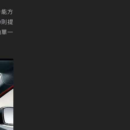
功能方
力則提
油單一