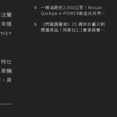
排跑車開發中！
一桶油跑近2,000公里！Nissan
Qashqai e-POWER創金氏世界紀
國法蘭
錄
，來維
《閃電霹靂車》35 週年計畫只剩
周邊商品！阿斯拉1:1實車與實體
ic+
展覽雙雙喊卡
ne特仕
，車輛
蓋、黑