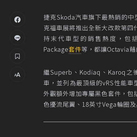
捷克Skoda汽車旗下最熱銷的中
克福車展將推出全新大改款第四
持末代車型的銷售熱度，包括英國市
Package
套件
等，都讓Octav
繼Superb、Kodiaq、Karoq之
車，並列為最頂級的vRS性能車型之
外觀額外增加專屬黑色套件，包
色擾流尾翼、18英寸Vega輪圈