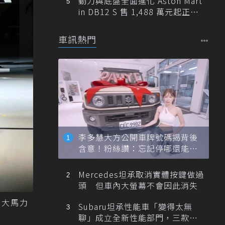
動力與底盤全面進化 Aston Mart
in DB12 S 售 1,488 萬元起正式
登台
車訊熱門
李多慧大方公開車牌號碼揭背後
含意！粉絲讚：忘記停哪還能幫
忙找車
Mercedes坦承取消實體按鍵做過
頭 但車內大螢幕不會因此消失
，最大馬力
Subaru坦承性能車「變得太無
聊」成立全新性能部門，三款手