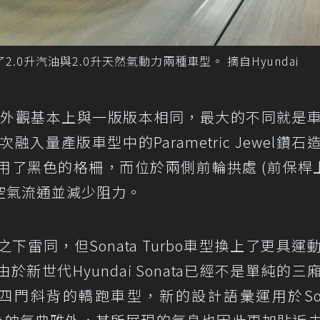
供了2.0升汽油與2.0升天然氣動力兩種車型。 摘自Hyundai
 Turbo的外觀基本上與一版版本相同，最大的不同就是
首次融入量產版車型中的Parametric Jewel鑽石
了黑色的格柵，而位於兩側前輪拱處 (前保桿上
空氣流通並減少阻力。
雷同，但Sonata Turbo車型換上了更具運
新世代Hyundai Sonata已經不是單純的三
oupe四門斜背的轎跑車型，新的設計語彙運用於Son