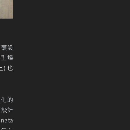
車頭設
造型燻
) 也
動化的
廂設計
ata