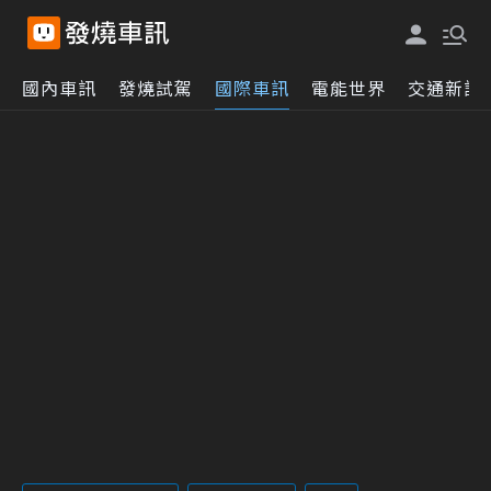
國內車訊
發燒試駕
國際車訊
電能世界
交通新訊