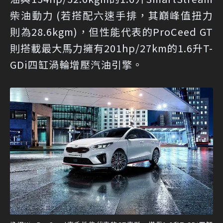
柴油動力 (若搭配六速手排，其巔峰值扭力
則為28.6kgm)，但性能代表的ProCeed GT
則搭載最大馬力擁有201hp/27km的1.6升T-
GDi四缸渦輪增壓汽油引擎。