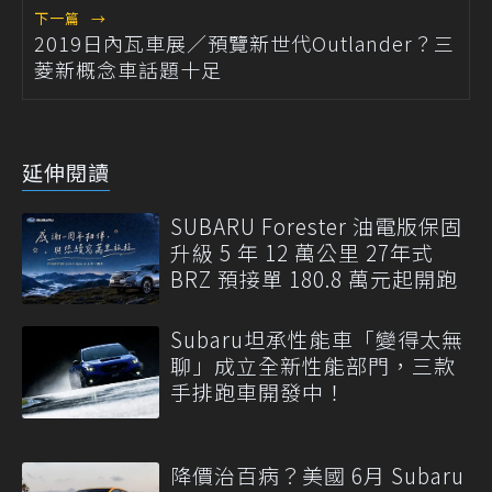
下一篇
→
2019日內瓦車展／預覽新世代Outlander？三
菱新概念車話題十足
延伸閱讀
SUBARU Forester 油電版保固
升級 5 年 12 萬公里 27年式
BRZ 預接單 180.8 萬元起開跑
Subaru坦承性能車「變得太無
聊」成立全新性能部門，三款
手排跑車開發中！
降價治百病？美國 6月 Subaru