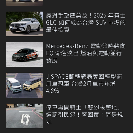
讓對手望塵莫及！2025 年賓士
GLC 如何成為台灣 SUV 市場的
最佳投資
Mercedes-Benz 電動策略轉向
EQ 命名淡出 燃油與電動並行
發展
J SPACE翻轉戰局奪回輕型商
用車冠軍 台灣2月車市年增
4.8%
停車再開騎士「雙腳未著地」
遭罰引民怨！警回覆：這是規
定