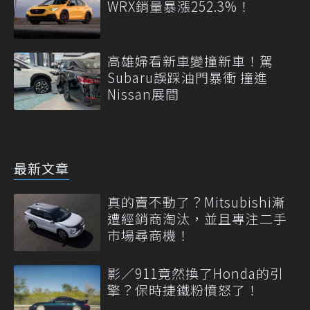
WRX銷量暴漲252.3%！
高雄婦看新車變撞新車！駕
Subaru誤踩油門暴衝 撞進
Nissan展間
最新文章
真的賣不動了？Mitsubishi漸
遭經銷商淘汰，並且專注二手
市場尋商機！
影／911竟然換了Honda的引
擎？保時捷鐵粉憤怒了！