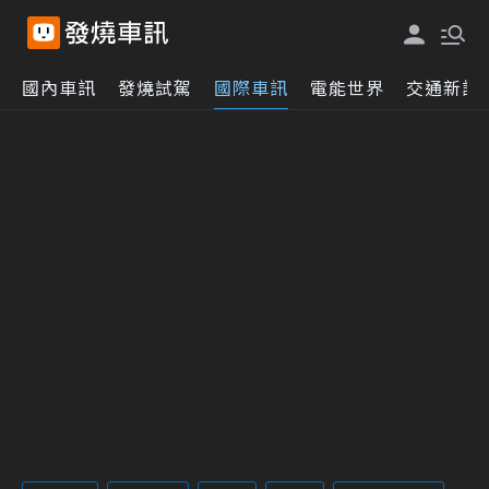
國內車訊
發燒試駕
國際車訊
電能世界
交通新訊