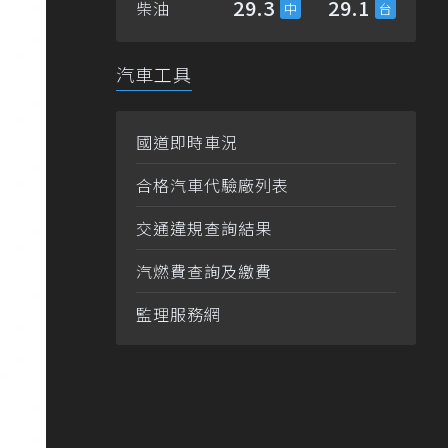
29.3
29.1
柴油
汽車工具
國道即時車況
合格汽車代驗廠列表
交通違規查詢結果
汽燃費查詢及繳費
監理服務網