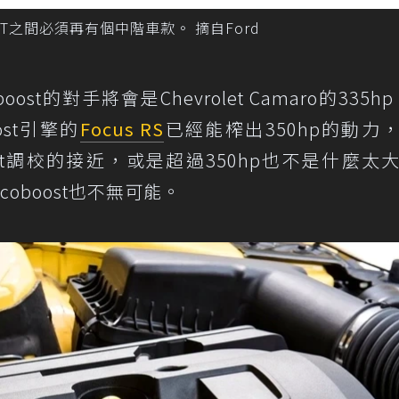
V8 GT之間必須再有個中階車款。 摘自Ford
ost的對手將會是Chevrolet Camaro的335hp
ost引擎的
Focus RS
已經能榨出350hp的動力
oboost調校的接近，或是超過350hp也不是什麼太
oboost也不無可能。