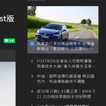
st版
試駕旅行車送精品咖啡卡 台灣福
斯推出「夏日旅行 沁涼隨行」活
動
FOXTRON全車系八月限時優惠，
用車成本大減! 進入純電生活享
「零稅金＋零保養」新時代
中油：國際油價仍處高檔 明日國
內汽、柴油價格維持不調整
近50年只跑1.45萬公里！BMW E
21 320i宛如穿越近半世紀時間