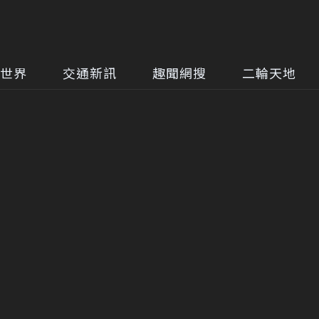
世界
交通新訊
趣聞網搜
二輪天地