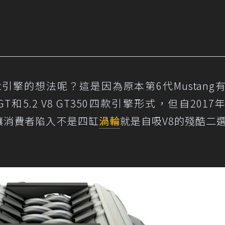
ost引擎的想法呢？這是因為原本第6代Mustang
0 V8 GT和5.2 V8 GT350四款引擎形式，但自201
除，讓消費者陷入不是四缸
渦輪
就是自吸V8的殘酷二