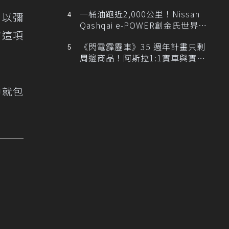
排跑車開發中！
一桶油跑近2,000公里！Nissan
，以彌
Qashqai e-POWER創金氏世界紀
實這項
錄
《閃電霹靂車》35 週年計畫只剩
周邊商品！阿斯拉1:1實車與實體
展覽雙雙喊卡
中就包