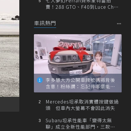
七大夢幻Ferrari齊聚蒙特雷拍
賣！288 GTO、F40到Luce Cha
ssis 0一次登場
車訊熱門
李多慧大方公開車牌號碼揭背後
含意！粉絲讚：忘記停哪還能幫
忙找車
Mercedes坦承取消實體按鍵做過
頭 但車內大螢幕不會因此消失
Subaru坦承性能車「變得太無
聊」成立全新性能部門，三款手