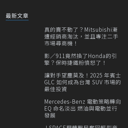
最新文章
真的賣不動了？Mitsubishi漸
遭經銷商淘汰，並且專注二手
市場尋商機！
影／911竟然換了Honda的引
擎？保時捷鐵粉憤怒了！
讓對手望塵莫及！2025 年賓士
GLC 如何成為台灣 SUV 市場的
最佳投資
Mercedes-Benz 電動策略轉向
EQ 命名淡出 燃油與電動並行
發展
J SPACE翻轉戰局奪回輕型商