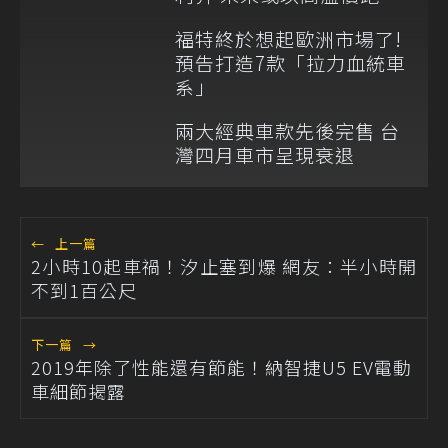
重返級距！
福特終於想起歐洲市場了!
預告打造7款「拉力血統車
系」
兩大經典車款先後完售 台
灣四月車市呈現衰退
←
上一篇
2小時10起車禍！汐止塞到爆 網友：半小時開
不到1百公尺
下一篇
→
2019年除了性能還有節能！納智捷U5 EV電動
車細節揭露