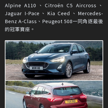
Alpine A110、Citroën C5 Aircross、
Jaguar I-Pace、Kia Ceed、Mercedes-
Benz A-Class、Peugeot 508一同角逐最後
的冠軍寶座。