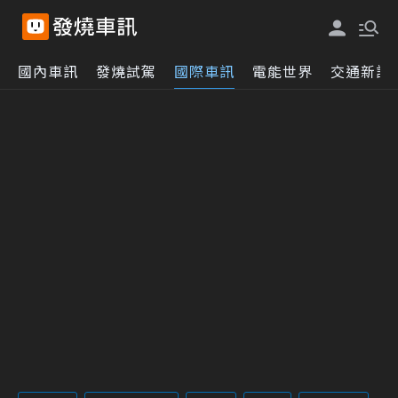
國內車訊
發燒試駕
國際車訊
電能世界
交通新訊