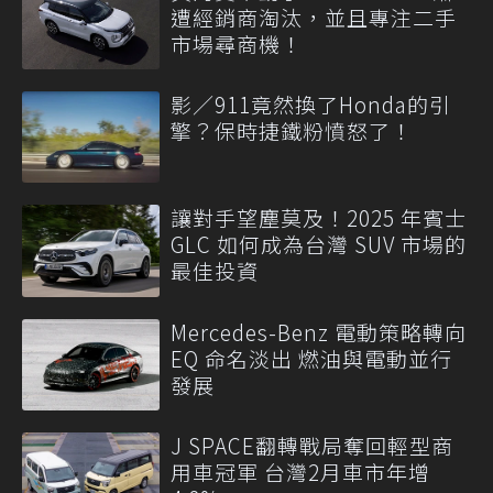
遭經銷商淘汰，並且專注二手
市場尋商機！
影／911竟然換了Honda的引
擎？保時捷鐵粉憤怒了！
讓對手望塵莫及！2025 年賓士
GLC 如何成為台灣 SUV 市場的
最佳投資
Mercedes-Benz 電動策略轉向
EQ 命名淡出 燃油與電動並行
發展
J SPACE翻轉戰局奪回輕型商
用車冠軍 台灣2月車市年增