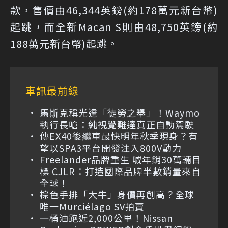
款，售價由46,344英鎊(約178萬元新台幣)
起跳，而全新Macan S則由48,750英鎊(約
188萬元新台幣)起跳。
車訊最前線
馬斯克稱光達「徒勞之舉」！Waymo
執行長嗆：純視覺難達真正自動駕駛
傳EX40後繼車最快明年秋季現身？有
望以SPA3平台開發注入800V動力
Freelander品牌重生 喊年銷30萬輛目
標 CJLR：打造國際品牌半數銷量來自
全球！
棕色手排「大牛」身價再創高？全球
唯一Murciélago SV拍賣
一桶油跑近2,000公里！Nissan