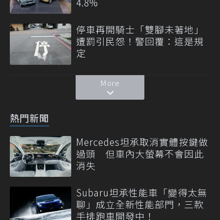
4.8%
停車再開騎士「雙腳未著地」
遭罰引民怨！警回覆：這是規
定
More
熱門新聞
Mercedes坦承取消實體按鍵做
過頭 但車內大螢幕不會因此
消失
Subaru坦承性能車「變得太無
聊」成立全新性能部門，三款
手排跑車開發中！