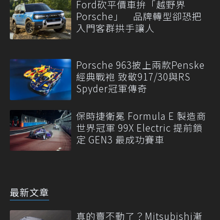
Ford砍平價車拚「越野界
Porsche」 品牌轉型卻恐把
入門客群拱手讓人
Porsche 963披上兩款Penske
經典戰袍 致敬917/30與RS
Spyder冠軍傳奇
保時捷衛冕 Formula E 製造商
世界冠軍 99X Electric 提前鎖
定 GEN3 最成功賽車
最新文章
真的賣不動了？Mitsubishi漸