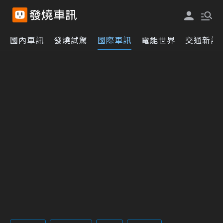
國內車訊
發燒試駕
國際車訊
電能世界
交通新訊