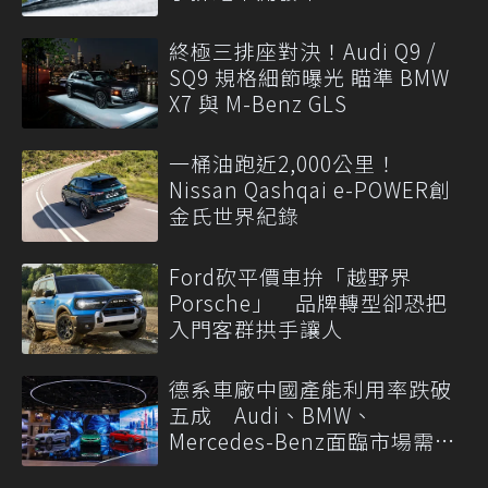
終極三排座對決！Audi Q9 /
SQ9 規格細節曝光 瞄準 BMW
X7 與 M-Benz GLS
一桶油跑近2,000公里！
Nissan Qashqai e-POWER創
金氏世界紀錄
Ford砍平價車拚「越野界
Porsche」 品牌轉型卻恐把
入門客群拱手讓人
德系車廠中國產能利用率跌破
五成 Audi、BMW、
Mercedes-Benz面臨市場需求
轉變