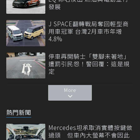
發展
J SPACE翻轉戰局奪回輕型商
用車冠軍 台灣2月車市年增
4.8%
停車再開騎士「雙腳未著地」
遭罰引民怨！警回覆：這是規
定
More
熱門新聞
Mercedes坦承取消實體按鍵做
過頭 但車內大螢幕不會因此