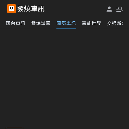
國內車訊
發燒試駕
國際車訊
電能世界
交通新訊