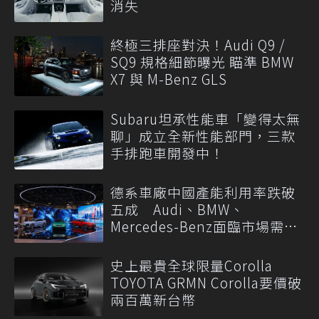
消失
終極三排座對決！Audi Q9 /
SQ9 規格細節曝光 瞄準 BMW
X7 與 M-Benz GLS
Subaru坦承性能車「變得太無
聊」成立全新性能部門，三款
手排跑車開發中！
德系車廠中國產能利用率跌破
五成 Audi、BMW、
Mercedes-Benz面臨市場需求
轉變
史上最貴全球限量Corolla
TOYOTA GRMN Corolla要價破
兩百萬新台幣