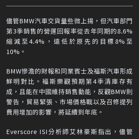
儘管BMW汽車交貨量些微上揚，但汽車部門
第3季銷售的營運回報率從去年同期的8.6%
縮減至4.4%，遠低於原先的目標8%至
10%。
BMW慘澹的財報和同業賓士及福斯汽車形成
鮮明對比。福斯樂觀預期第4季清庫存有
成，且能在中國維持銷售動能，反觀BMW則
警告，貿易緊張、市場價格戰以及召修提列
費用增加的影響，將延續到年底。
Everscore ISI分析師艾林豪斯指出，儘管