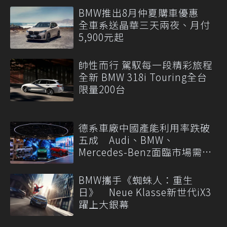
BMW推出8月仲夏購車優惠
全車系送晶華三天兩夜、月付
5,900元起
帥性而行 駕馭每一段精彩旅程
全新 BMW 318i Touring全台
限量200台
德系車廠中國產能利用率跌破
五成 Audi、BMW、
Mercedes-Benz面臨市場需求
轉變
BMW攜手《蜘蛛人：重生
日》 Neue Klasse新世代iX3
躍上大銀幕