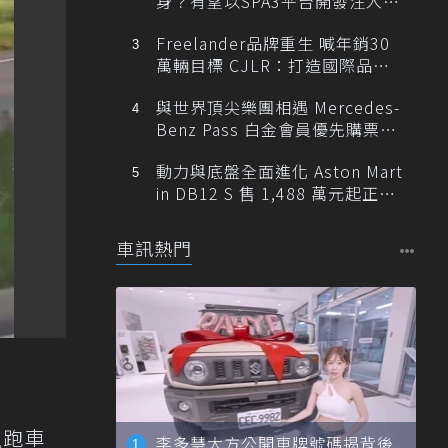
身？有望以SPA3平台開發注入80
0V動力
Freelander品牌重生 喊年銷30
萬輛目標 CJLR：打造國際品牌
半數銷量來自全球！
與世界頂尖樂團相遇 Mercedes-
Benz Pass 白金會員優先購票維
也納愛樂
動力與底盤全面進化 Aston Mart
in DB12 S 售 1,488 萬元起正式
登台
車訊熱門
獵跑車
李多慧大方公開車牌號碼揭背後