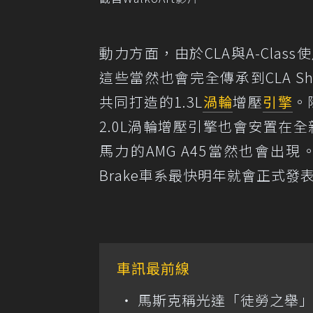
動力方面，由於CLA與A-Cla
這些當然也會完全傳承到CLA Sh
共同打造的1.3L
渦輪
增壓
引擎
。
2.0L渦輪增壓引擎也會安置在全
馬力的AMG A45當然也會出現。全新第
Brake車系最快明年就會正式發
車訊最前線
馬斯克稱光達「徒勞之舉」