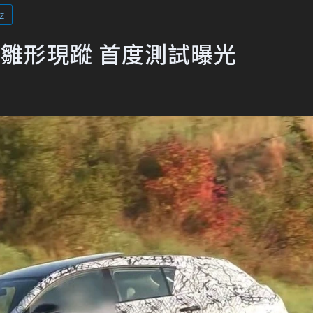
z
小改款雛形現蹤 首度測試曝光