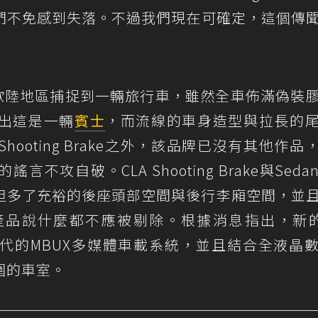
們不免感到失落。不過我們現在可確定，這個傳
 Art，在歐陸地區捕捉到一輛旅行車，雖然全車佈滿偽裝
現出這是一輛
賓士
，而流線的車身造型與拉長的
hooting Brake之外，該品牌已沒有其他作品
停產的謠言不攻自破。CLA Shooting Brake與Sed
，但多了充裕的後座頭部空間與後行李廂空間，並
品說什麼都不應被剔除。根據消息指出，新的
用最新一代的MBUX多媒體車載系統，並且結合全液晶
圍的車室。