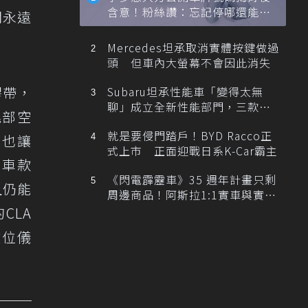
含意！粉絲讚：忘記停哪還能幫
聞永遠
忙找車
Mercedes坦承取消實體按鍵做過
頭 但車內大螢幕不會因此消失
膠帶，
Subaru坦承性能車「變得太無
聊」成立全新性能部門，三款手
尾部空
排跑車開發中！
就是要侵門踏戶！BYD Racco正
，也讓
式上市 正面迎戰日系K-Car霸主
an車款
《閃電霹靂車》35 週年計畫只剩
且仍能
周邊商品！阿斯拉1:1實車與實體
展覽雙雙喊卡
CLA
數位儀