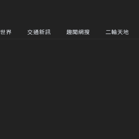
世界
交通新訊
趣聞網搜
二輪天地