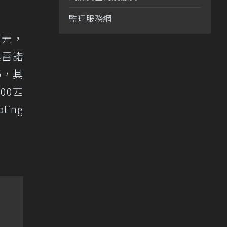
監理服務網
單元，
與雷諾
5，其
00匹
ting