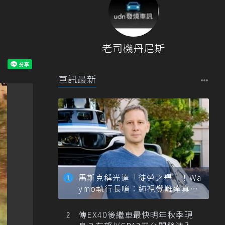
老司機丹尼斯
車訊最新
馬斯克稱光達「徒勞之舉」！Wa
ymo執行長嗆：純視覺難達真正
自動駕駛
傳EX40後繼車最快明年秋季現