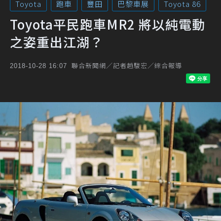
Toyota
跑車
豐田
巴黎車展
Toyota 86
Toyota平民跑車MR2 將以純電動
之姿重出江湖？
聯合新聞網／記者趙駿宏／綜合報導
2018-10-28 16:07