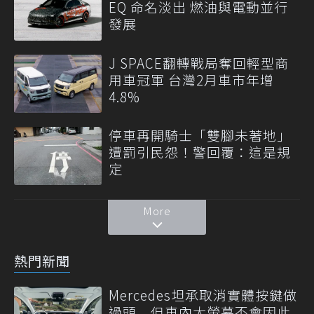
EQ 命名淡出 燃油與電動並行
發展
J SPACE翻轉戰局奪回輕型商
用車冠軍 台灣2月車市年增
4.8%
停車再開騎士「雙腳未著地」
遭罰引民怨！警回覆：這是規
定
More
熱門新聞
Mercedes坦承取消實體按鍵做
過頭 但車內大螢幕不會因此