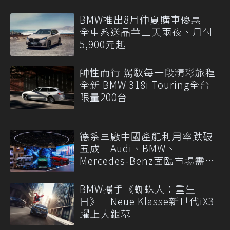
BMW推出8月仲夏購車優惠
全車系送晶華三天兩夜、月付
5,900元起
帥性而行 駕馭每一段精彩旅程
全新 BMW 318i Touring全台
限量200台
德系車廠中國產能利用率跌破
五成 Audi、BMW、
Mercedes-Benz面臨市場需求
轉變
BMW攜手《蜘蛛人：重生
日》 Neue Klasse新世代iX3
躍上大銀幕