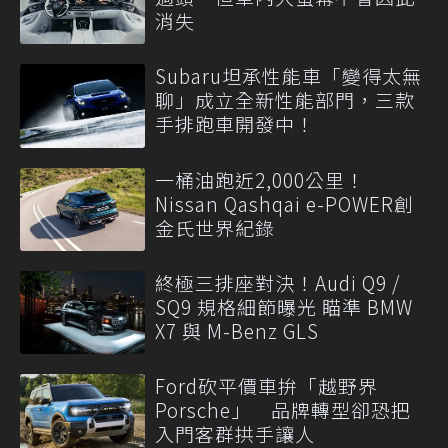
消失
Subaru坦承性能車「變得太無
聊」成立全新性能部門，三款
手排跑車開發中！
一桶油跑近2,000公里！
Nissan Qashqai e-POWER創
金氏世界紀錄
終極三排座對決！Audi Q9 /
SQ9 規格細節曝光 瞄準 BMW
X7 與 M-Benz GLS
Ford砍平價車拚「越野界
Porsche」 品牌轉型卻恐把
入門客群拱手讓人