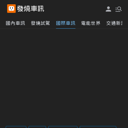
國內車訊
發燒試駕
國際車訊
電能世界
交通新訊