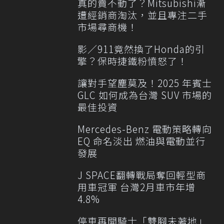
真的賣不動了？Mitsubishi漸
遭經銷商淘汰，並且專注二手
市場尋商機！
影／911竟然換了Honda的引
擎？保時捷鐵粉憤怒了！
讓對手望塵莫及！2025 年賓士
GLC 如何成為台灣 SUV 市場的
最佳投資
Mercedes-Benz 電動策略轉向
EQ 命名淡出 燃油與電動並行
發展
J SPACE翻轉戰局奪回輕型商
用車冠軍 台灣2月車市年增
4.8%
停車再開騎士「雙腳未著地」