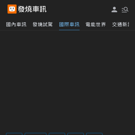
國內車訊
發燒試駕
國際車訊
電能世界
交通新訊