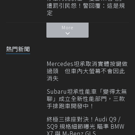
遭罰引民怨！警回覆：這是規
定
More
熱門新聞
Mercedes坦承取消實體按鍵做
過頭 但車內大螢幕不會因此
消失
Subaru坦承性能車「變得太無
聊」成立全新性能部門，三款
手排跑車開發中！
終極三排座對決！Audi Q9 /
SQ9 規格細節曝光 瞄準 BMW
X7 與 M-Benz GLS