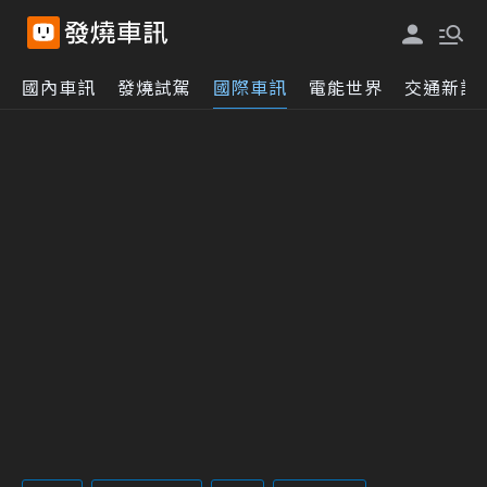
國內車訊
發燒試駕
國際車訊
電能世界
交通新訊