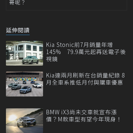
哥呢？
延伸閱讀
Kia Stonic前7月銷量年增
145% 79.9萬元起再送電子後
視鏡
Kia連兩月刷新在台銷量紀錄 8
月全車系推低月付與購車優惠
BMW iX3尚未交車就宣布漲
價？M款車型有望今年現身！