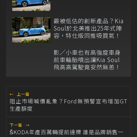
最被低估的創新產品？Kia
Soul於北美推出25年式陣
容，特仕版同推吸買氣！
影／小車也有高強度車身
前車輪胎噴出讓Kia Soul
飛高高駕駛竟安然無恙！
←
上一篇
阻止市場喊價亂象？Ford無預警宣布增加GT
生產額度
下一篇
→
ŠKODA年產百萬輛提前達標 誰是品牌銷售一