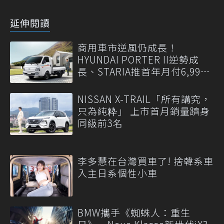
延伸閱讀
商用車市逆風仍成長！
HYUNDAI PORTER II逆勢成
長、STARIA推首年月付6,999
元
NISSAN X-TRAIL「所有講究，
只為純粋」 上市首月銷量躋身
同級前3名
李多慧在台灣買車了! 捨韓系車
入主日系個性小車
BMW攜手《蜘蛛人：重生