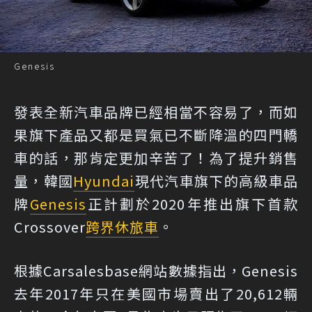
Genesis
發表全新汽車品牌已經相當不容易了，而如
果旗下產品又都是買氣已不斷降溫的四門轎
車的話，那肯定更加辛苦了！為了提升銷售
量，韓國
Hyundai
現代汽車旗下的高級車品
牌
Genesis
正計劃於2020年推出旗下首款
Crossover
跨界
休旅車
。
根據Carsalesbase網站數據指出，Genesis
去年2017年只在美國市場賣出了20,612輛