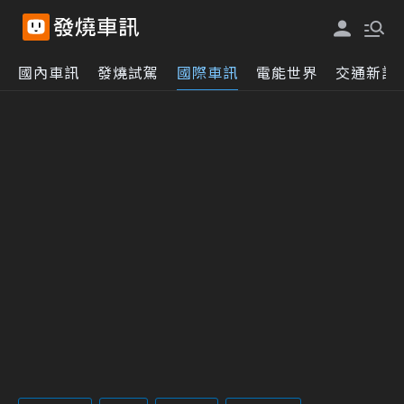
國內車訊
發燒試駕
國際車訊
電能世界
交通新訊