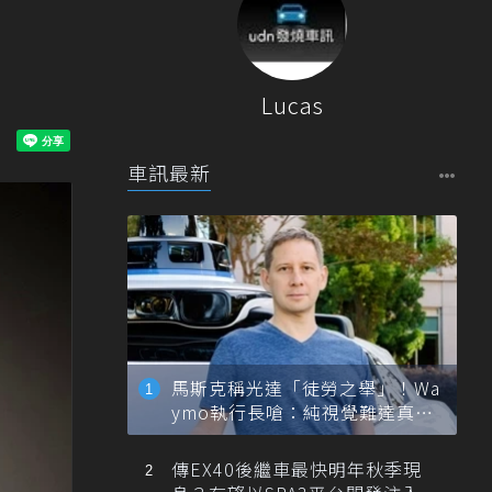
Lucas
車訊最新
馬斯克稱光達「徒勞之舉」！Wa
ymo執行長嗆：純視覺難達真正
自動駕駛
傳EX40後繼車最快明年秋季現