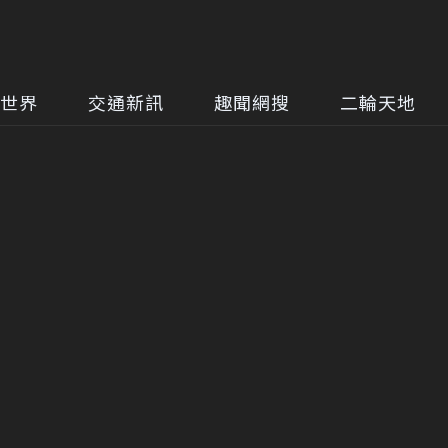
世界
交通新訊
趣聞網搜
二輪天地