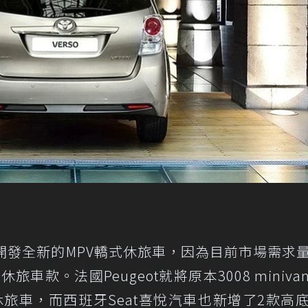
再開發全新的MPV轎式休旅車，因為目前市場需求
界休旅車款。法國Peugeot就將原本3008 miniva
跨界休旅車，而西班牙Seat喜悅汽車也新增了2款高