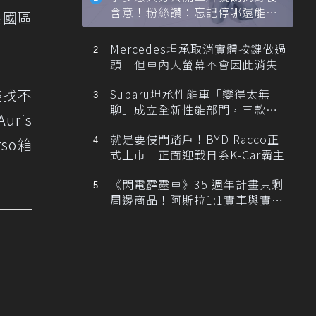
含意！粉絲讚：忘記停哪還能幫
英國區
忙找車
Mercedes坦承取消實體按鍵做過
頭 但車內大螢幕不會因此消失
經找不
Subaru坦承性能車「變得太無
聊」成立全新性能部門，三款手
ris
排跑車開發中！
就是要侵門踏戶！BYD Racco正
rso箱
式上市 正面迎戰日系K-Car霸主
《閃電霹靂車》35 週年計畫只剩
周邊商品！阿斯拉1:1實車與實體
展覽雙雙喊卡