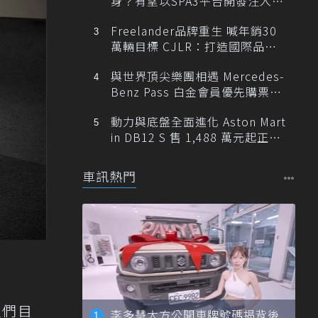
身？有望以SPA3平台開發注入80
0V動力
Freelander品牌重生 喊年銷30
萬輛目標 CJLR：打造國際品牌
半數銷量來自全球！
與世界頂尖樂團相遇 Mercedes-
Benz Pass 白金會員優先購票維
也納愛樂
動力與底盤全面進化 Aston Mart
in DB12 S 售 1,488 萬元起正式
登台
車訊熱門
家們目
李多慧大方公開車牌號碼揭背後