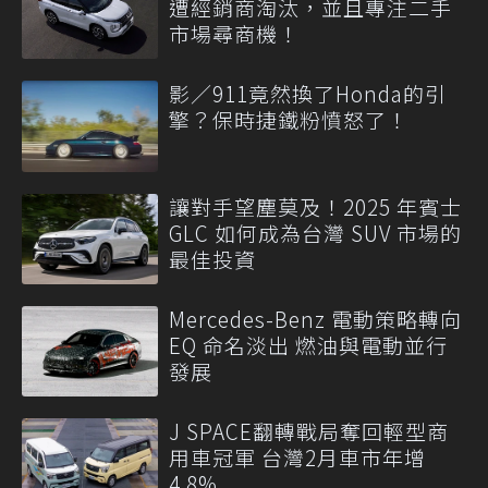
遭經銷商淘汰，並且專注二手
市場尋商機！
影／911竟然換了Honda的引
擎？保時捷鐵粉憤怒了！
讓對手望塵莫及！2025 年賓士
GLC 如何成為台灣 SUV 市場的
最佳投資
Mercedes-Benz 電動策略轉向
EQ 命名淡出 燃油與電動並行
發展
J SPACE翻轉戰局奪回輕型商
用車冠軍 台灣2月車市年增
4.8%