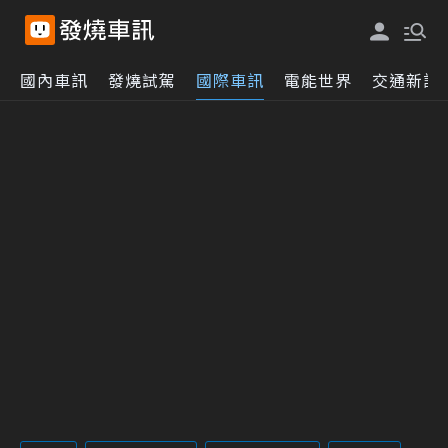
國內車訊
發燒試駕
國際車訊
電能世界
交通新訊