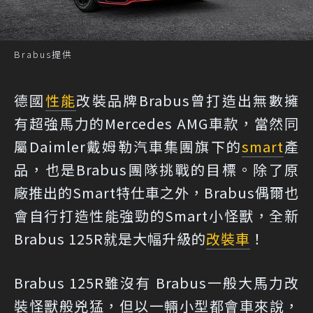
Brabus提供
德國
性能
改裝品牌Brabus曾打造出無數擁
有超強馬力的Mercedes AMG車款，當然同
屬Daimler戴姆勒汽車集團旗下的
smart
產
品，也是Brabus團隊挑戰的目標。除了原
廠推出的Smart特仕車之外，Brabus偶爾也
會自行打造性能強勁的Smart小怪獸，全新
Brabus 125R就是大幅升級的
改裝車
！
Brabus 125R雖沒有 Brabus一般大馬力改
裝怪獸般兇猛，但以一輛小型都會車來說，