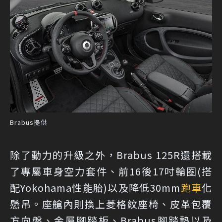
Brabus提供
除了動力的升級之外，Brabus 125R還搭載
了專屬車身空力套件、前16後17吋輪圈(搭
配Yokohama性能胎)以及降低30mm
跑車
化
懸吊。座艙內則換上菱格紋座椅、皮革包覆
方向盤、金屬腳踏板、Brabus腳踏墊以及