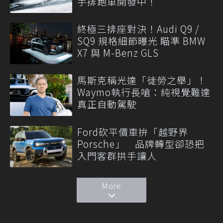
手排跑車開發中！
終極三排座對決！Audi Q9 /
SQ9 規格細節曝光 瞄準 BMW
X7 與 M-Benz GLS
馬斯克稱光達「徒勞之舉」！
Waymo執行長嗆：純視覺難達
真正自動駕駛
Ford砍平價車拚「越野界
Porsche」 品牌轉型卻恐把
入門客群拱手讓人
More