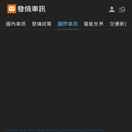
國內車訊
發燒試駕
國際車訊
電能世界
交通新訊