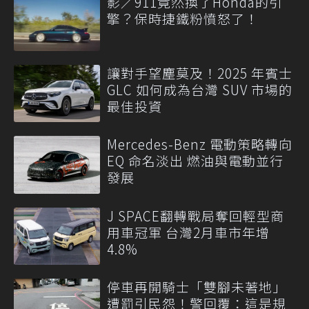
影／911竟然換了Honda的引
擎？保時捷鐵粉憤怒了！
讓對手望塵莫及！2025 年賓士
GLC 如何成為台灣 SUV 市場的
最佳投資
Mercedes-Benz 電動策略轉向
EQ 命名淡出 燃油與電動並行
發展
J SPACE翻轉戰局奪回輕型商
用車冠軍 台灣2月車市年增
4.8%
停車再開騎士「雙腳未著地」
遭罰引民怨！警回覆：這是規