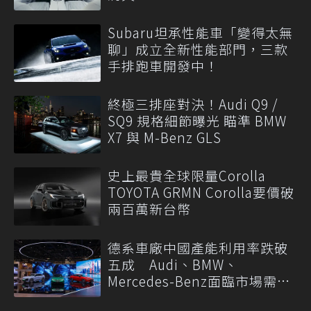
Subaru坦承性能車「變得太無
聊」成立全新性能部門，三款
手排跑車開發中！
終極三排座對決！Audi Q9 /
SQ9 規格細節曝光 瞄準 BMW
X7 與 M-Benz GLS
史上最貴全球限量Corolla
TOYOTA GRMN Corolla要價破
兩百萬新台幣
德系車廠中國產能利用率跌破
五成 Audi、BMW、
Mercedes-Benz面臨市場需求
轉變