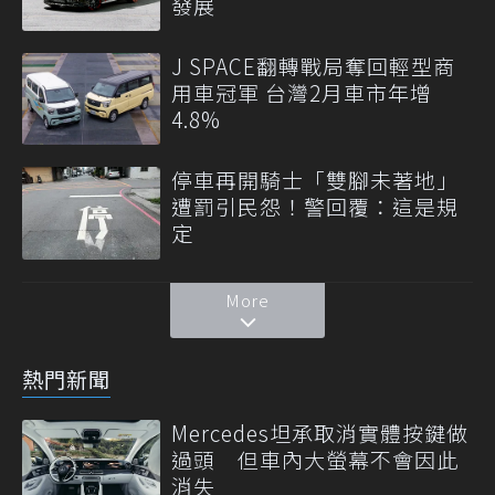
發展
J SPACE翻轉戰局奪回輕型商
用車冠軍 台灣2月車市年增
4.8%
停車再開騎士「雙腳未著地」
遭罰引民怨！警回覆：這是規
定
More
熱門新聞
Mercedes坦承取消實體按鍵做
過頭 但車內大螢幕不會因此
消失