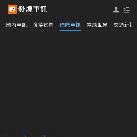
國內車訊
發燒試駕
國際車訊
電能世界
交通新訊