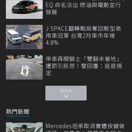
EQ 命名淡出 燃油與電動並行
發展
J SPACE翻轉戰局奪回輕型商
用車冠軍 台灣2月車市年增
4.8%
停車再開騎士「雙腳未著地」
遭罰引民怨！警回覆：這是規
定
More
熱門新聞
Mercedes坦承取消實體按鍵做