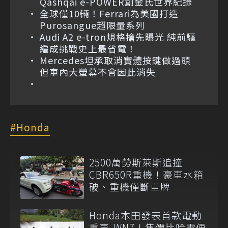
Qashqai e-POWER創金氏世界紀錄
全球僅10輛！Ferrari為美國打造
Purosangue超限量系列
Audi A2 e-tron規格搶先曝光 純前驅
編成挑戰史上最省電！
Mercedes坦承取消實體按鍵做過頭
但車內大螢幕不會因此消失
Honda
2500萬勞斯萊斯追撞
CBR650R重機！豪車水箱
破、重機僅斷車牌
Honda本田發表首款電動
重車-WN7！售價比哈雷便