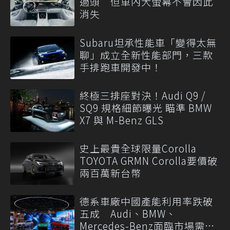
過頭 但車內大螢幕不會因此
消失
Subaru坦承性能車「變得太無
聊」成立全新性能部門，三款
手排跑車開發中！
終極三排座對決！Audi Q9 /
SQ9 規格細節曝光 瞄準 BMW
X7 與 M-Benz GLS
史上最貴全球限量Corolla
TOYOTA GRMN Corolla要價破
兩百萬新台幣
德系車廠中國產能利用率跌破
五成 Audi、BMW、
Mercedes-Benz面臨市場需求