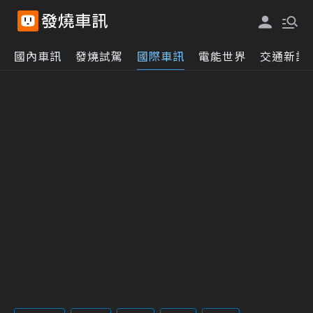
國內車訊
發燒試駕
國際車訊
電能世界
交通新訊