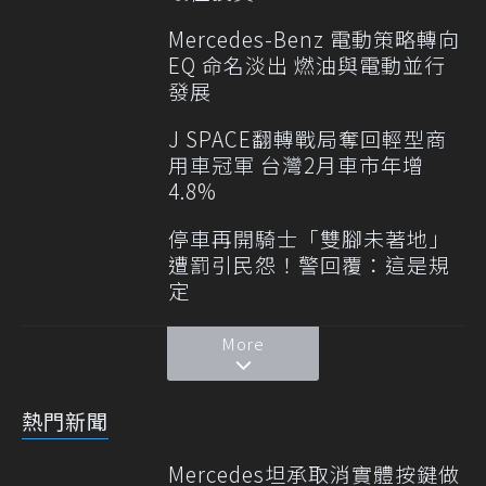
Mercedes-Benz 電動策略轉向
EQ 命名淡出 燃油與電動並行
發展
J SPACE翻轉戰局奪回輕型商
用車冠軍 台灣2月車市年增
4.8%
停車再開騎士「雙腳未著地」
遭罰引民怨！警回覆：這是規
定
More
熱門新聞
Mercedes坦承取消實體按鍵做