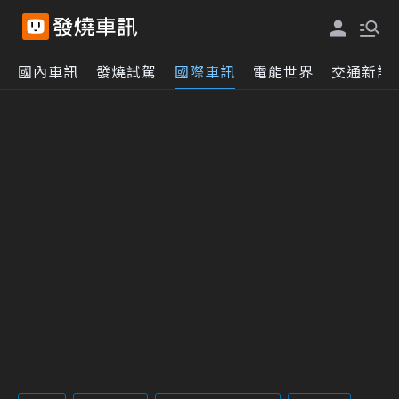
國內車訊
發燒試駕
國際車訊
電能世界
交通新訊