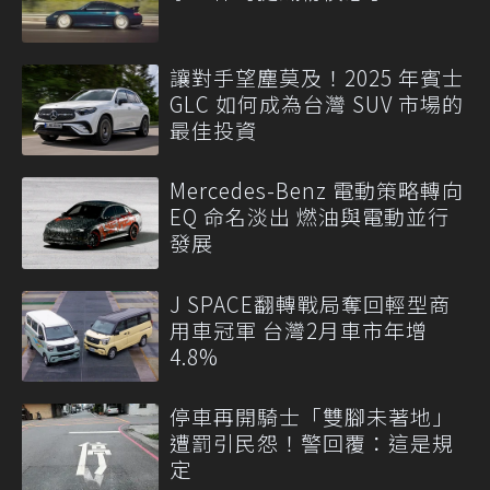
讓對手望塵莫及！2025 年賓士
GLC 如何成為台灣 SUV 市場的
最佳投資
Mercedes-Benz 電動策略轉向
EQ 命名淡出 燃油與電動並行
發展
J SPACE翻轉戰局奪回輕型商
用車冠軍 台灣2月車市年增
4.8%
停車再開騎士「雙腳未著地」
遭罰引民怨！警回覆：這是規
定