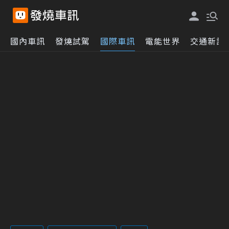
國內車訊
發燒試駕
國際車訊
電能世界
交通新訊