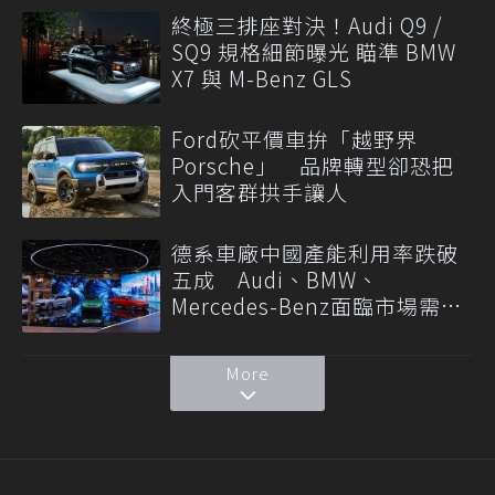
終極三排座對決！Audi Q9 /
SQ9 規格細節曝光 瞄準 BMW
X7 與 M-Benz GLS
Ford砍平價車拚「越野界
Porsche」 品牌轉型卻恐把
入門客群拱手讓人
德系車廠中國產能利用率跌破
五成 Audi、BMW、
Mercedes-Benz面臨市場需求
轉變
More