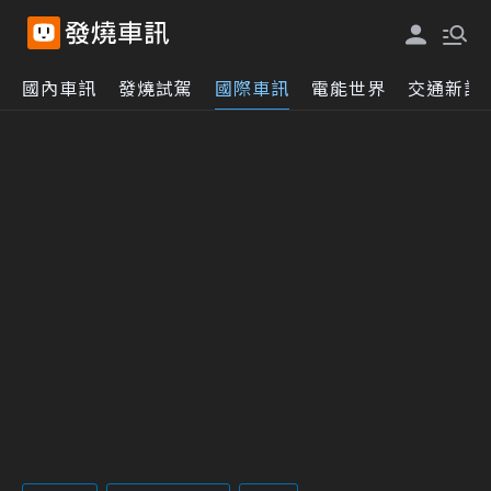
國內車訊
發燒試駕
國際車訊
電能世界
交通新訊