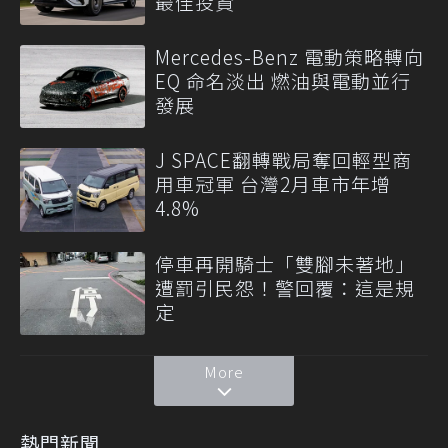
最佳投資
Mercedes-Benz 電動策略轉向
EQ 命名淡出 燃油與電動並行
發展
J SPACE翻轉戰局奪回輕型商
用車冠軍 台灣2月車市年增
4.8%
停車再開騎士「雙腳未著地」
遭罰引民怨！警回覆：這是規
定
More
熱門新聞