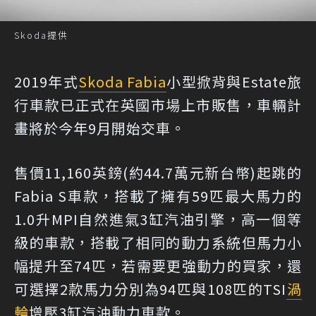
Skoda提供
2019年式
Skoda Fabia
小型掀背與Estate旅
行車款已正式在英國市場上市販售，車輛計
畫將於今年9月開始交車。
售價11,160英鎊(約44.7萬元新台幣)起跳的
Fabia S車款，搭載了擁有59匹最大馬力的
1.0升MPI自然進氣3缸汽油引擎，高一個等
級的車款，搭載了相同的動力系統但馬力小
幅提升至74匹，若需要更強動力的買家，還
可選擇2款馬力分別為94匹與108匹的TSI
渦
輪
增壓3缸汽油動力車款。