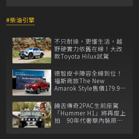
柴油引擎
不只耐操，更懂生活，越
野硬實力依舊在線！大改
款Toyota Hilux試駕
德智皮卡陣容全線到位！
福斯商旅The New
Amarok Style售價179.9萬
元起登台上市
饒舌傳奇2PAC生前座駕
「Hummer H1」將再度上
拍 90年代奢華內裝原汁
原味