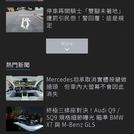
停車再開騎士「雙腳未著地」
遭罰引民怨！警回覆：這是規
定
More
熱門新聞
Mercedes坦承取消實體按鍵做
過頭 但車內大螢幕不會因此
消失
終極三排座對決！Audi Q9 /
SQ9 規格細節曝光 瞄準 BMW
X7 與 M-Benz GLS