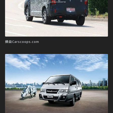
摘自Carscoops.com