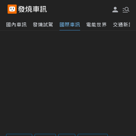
國內車訊
發燒試駕
國際車訊
電能世界
交通新訊