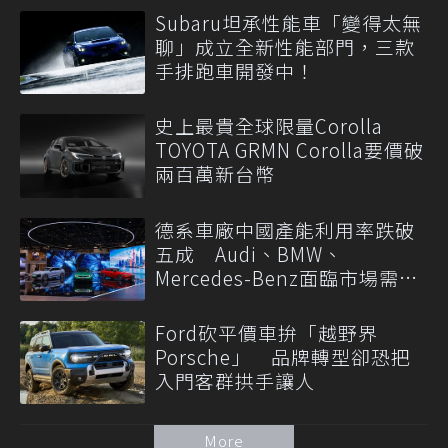
Subaru坦承性能車「變得太無
聊」成立全新性能部門，三款
手排跑車開發中！
史上最貴全球限量Corolla
TOYOTA GRMN Corolla要價破
兩百萬新台幣
德系車廠中國產能利用率跌破
五成 Audi、BMW、
Mercedes-Benz面臨市場需求
轉變
Ford砍平價車拚「越野界
Porsche」 品牌轉型卻恐把
入門客群拱手讓人
More