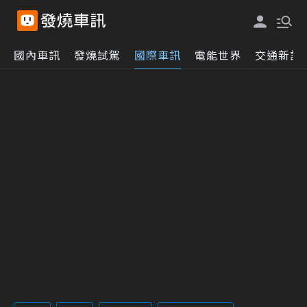
國內車訊
發燒試駕
國際車訊
電能世界
交通新訊