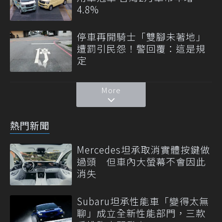
4.8%
停車再開騎士「雙腳未著地」
遭罰引民怨！警回覆：這是規
定
More
熱門新聞
Mercedes坦承取消實體按鍵做
過頭 但車內大螢幕不會因此
消失
Subaru坦承性能車「變得太無
聊」成立全新性能部門，三款