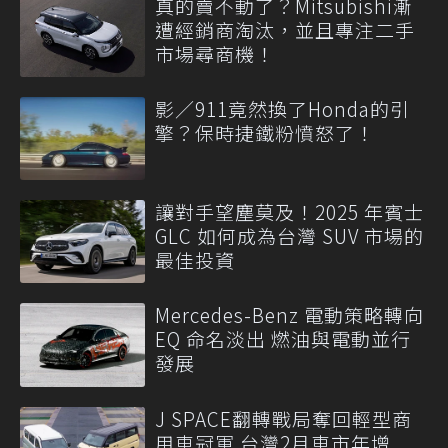
真的賣不動了？Mitsubishi漸
遭經銷商淘汰，並且專注二手
市場尋商機！
影／911竟然換了Honda的引
擎？保時捷鐵粉憤怒了！
讓對手望塵莫及！2025 年賓士
GLC 如何成為台灣 SUV 市場的
最佳投資
Mercedes-Benz 電動策略轉向
EQ 命名淡出 燃油與電動並行
發展
J SPACE翻轉戰局奪回輕型商
用車冠軍 台灣2月車市年增