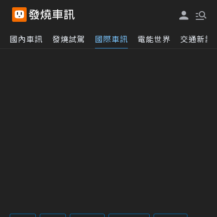
國內車訊
發燒試駕
國際車訊
電能世界
交通新訊