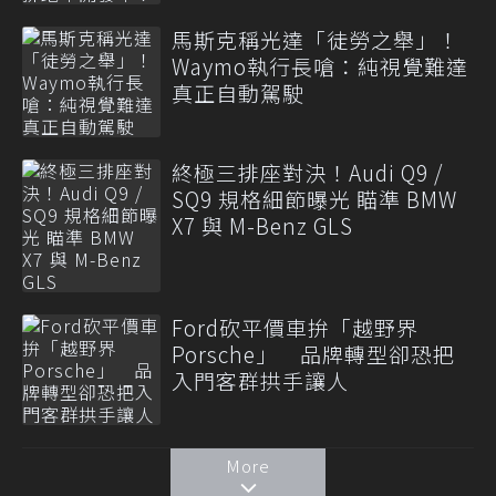
馬斯克稱光達「徒勞之舉」！
Waymo執行長嗆：純視覺難達
真正自動駕駛
終極三排座對決！Audi Q9 /
SQ9 規格細節曝光 瞄準 BMW
X7 與 M-Benz GLS
Ford砍平價車拚「越野界
Porsche」 品牌轉型卻恐把
入門客群拱手讓人
More