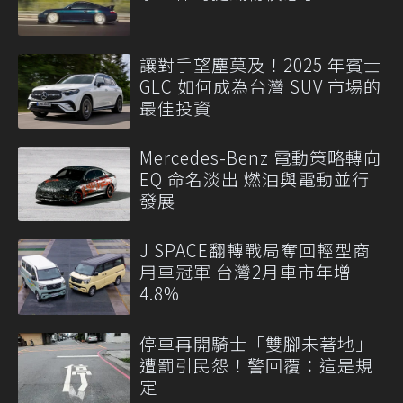
讓對手望塵莫及！2025 年賓士
GLC 如何成為台灣 SUV 市場的
最佳投資
Mercedes-Benz 電動策略轉向
EQ 命名淡出 燃油與電動並行
發展
J SPACE翻轉戰局奪回輕型商
用車冠軍 台灣2月車市年增
4.8%
停車再開騎士「雙腳未著地」
遭罰引民怨！警回覆：這是規
定