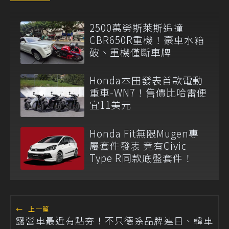
2500萬勞斯萊斯追撞
CBR650R重機！豪車水箱
破、重機僅斷車牌
Honda本田發表首款電動
重車-WN7！售價比哈雷便
宜11美元
Honda Fit無限Mugen專
屬套件發表 竟有Civic
Type R同款底盤套件！
←
上一篇
露營車最近有點夯！不只德系品牌連日、韓車