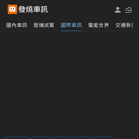
國內車訊
發燒試駕
國際車訊
電能世界
交通新訊