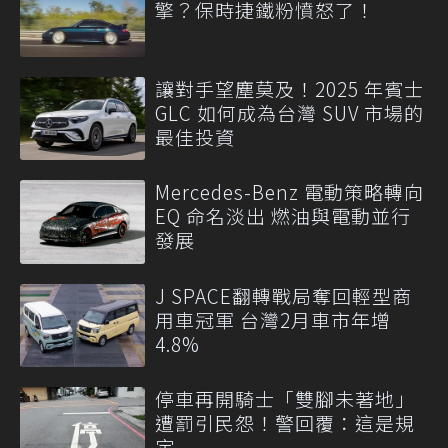
擎？保時捷鐵粉憤怒了！
讓對手望塵莫及！2025 年賓士
GLC 如何成為台灣 SUV 市場的
最佳投資
Mercedes-Benz 電動策略轉向
EQ 命名淡出 燃油與電動並行
發展
J SPACE翻轉戰局奪回輕型商
用車冠軍 台灣2月車市年增
4.8%
停車再開騎士「雙腳未著地」
遭罰引民怨！警回覆：這是規
定