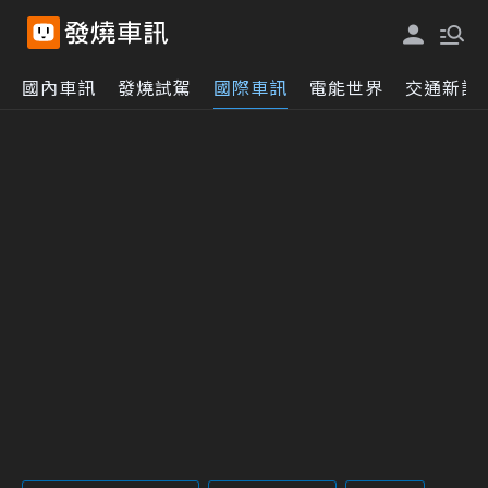
國內車訊
發燒試駕
國際車訊
電能世界
交通新訊