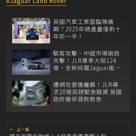
Jaguar Land Rover
英國汽車工業面臨陣痛
期？2025年總產量僅剩十
年前一半！
駭客攻擊、中國市場崩跌
夾擊！JLR單季大賠124
億，全新純電Jaguar能否
救火仍是問號
遭網攻營運癱瘓！JLR尋
求20億英鎊緊急融資 英國
政府擔保貸款救急
←
上一篇