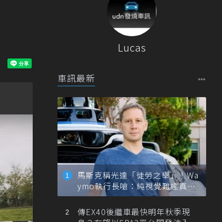
Lucas
車訊最新
馬斯克稱光達「徒勞之舉」！Wa
ymo執行長嗆：純視覺難達真正
自動駕駛
傳EX40後繼車最快明年秋季現