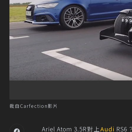
裁自Carfection影片
Ariel Atom 3.5R對上
Audi
RS