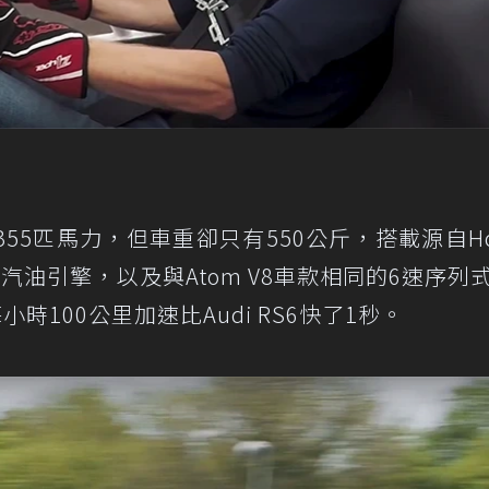
只擁有355匹馬力，但車重卻只有550公斤，搭載源自Ho
增壓4缸汽油引擎，以及與Atom V8車款相同的6速序列
0至每小時100公里加速比Audi RS6快了1秒。