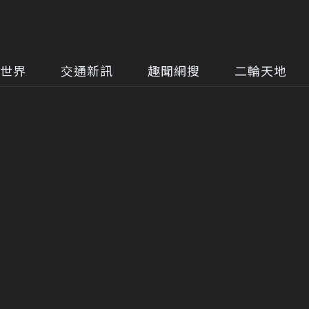
世界
交通新訊
趣聞網搜
二輪天地