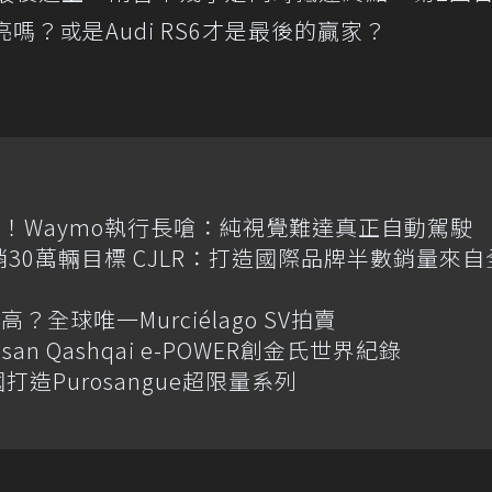
得更漂亮嗎？或是Audi RS6才是最後的贏家？
！Waymo執行長嗆：純視覺難達真正自動駕駛
喊年銷30萬輛目標 CJLR：打造國際品牌半數銷量來自
全球唯一Murciélago SV拍賣
an Qashqai e-POWER創金氏世界紀錄
國打造Purosangue超限量系列