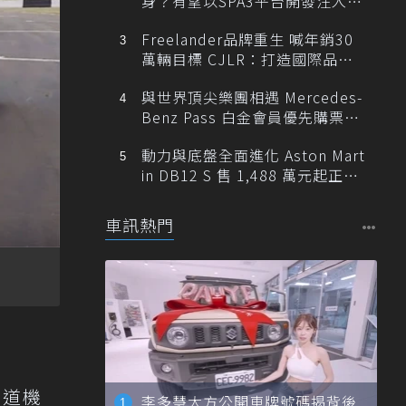
身？有望以SPA3平台開發注入80
0V動力
Freelander品牌重生 喊年銷30
萬輛目標 CJLR：打造國際品牌
半數銷量來自全球！
與世界頂尖樂團相遇 Mercedes-
Benz Pass 白金會員優先購票維
也納愛樂
動力與底盤全面進化 Aston Mart
in DB12 S 售 1,488 萬元起正式
登台
車訊熱門
賽道機
李多慧大方公開車牌號碼揭背後