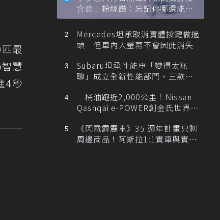
含意！粉絲讚：忘記停哪還能幫
？
忙找車
Mercedes坦承取消實體按鍵做過
頭 但車內大螢幕不會因此消失
0匹最
ro智慧
Subaru坦承性能車「變得太無
聊」成立全新性能部門，三款手
進4秒
排跑車開發中！
一桶油跑近2,000公里！Nissan
Qashqai e-POWER創金氏世界紀
錄
《閃電霹靂車》35 週年計畫只剩
周邊商品！阿斯拉1:1實車與實體
展覽雙雙喊卡