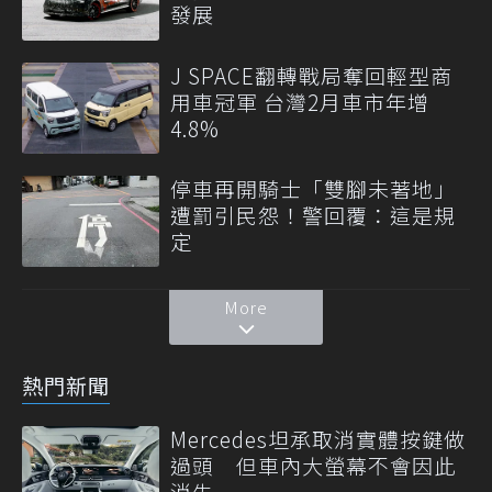
發展
J SPACE翻轉戰局奪回輕型商
用車冠軍 台灣2月車市年增
4.8%
停車再開騎士「雙腳未著地」
遭罰引民怨！警回覆：這是規
定
More
熱門新聞
Mercedes坦承取消實體按鍵做
過頭 但車內大螢幕不會因此
消失