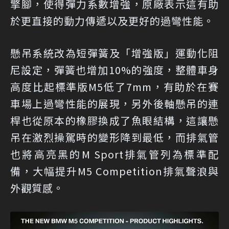
擎腳，使得彈力系數增強，原廠表示這有助
於更直接的動力傳遞以及更好的過彎性能。
懸吊系統改為短彈簧及「增強版」運動化阻
尼設定，彈簧也增加10%的強度，整體車身
高度比起標準版M5低了7mm，有助於在賽
車場上過彎性能的展現，另外後軸懸吊的連
桿也從原本的橡膠換成了魚眼結構，這讓懸
吊在激烈操駕時的變形降到最低，而排氣管
也將高亮黑的M Sport排氣管列為標準配
備，大幅提升M5 Competition排氣聲浪與
外觀質感。