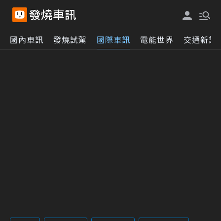
國內車訊
發燒試駕
國際車訊
電能世界
交通新訊