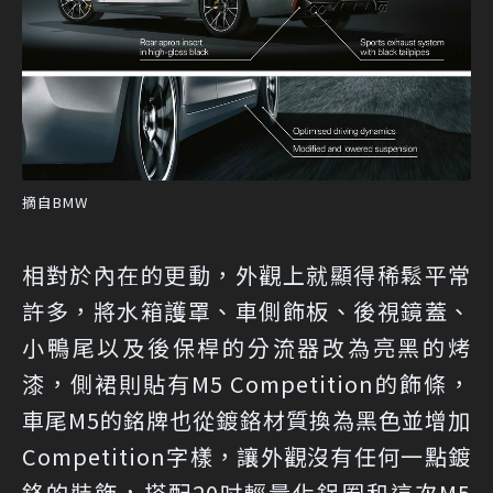
摘自BMW
相對於內在的更動，外觀上就顯得稀鬆平常
許多，將水箱護罩、車側飾板、後視鏡蓋、
小鴨尾以及後保桿的分流器改為亮黑的烤
漆，側裙則貼有M5 Competition的飾條，
車尾M5的銘牌也從鍍鉻材質換為黑色並增加
Competition字樣，讓外觀沒有任何一點鍍
鉻的裝飾，搭配20吋輕量化鋁圈和這次M5