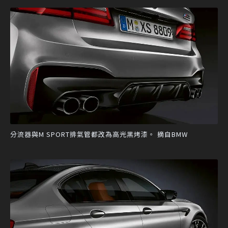
分流器與M SPORT排氣管都改為高光黑烤漆。 摘自BMW