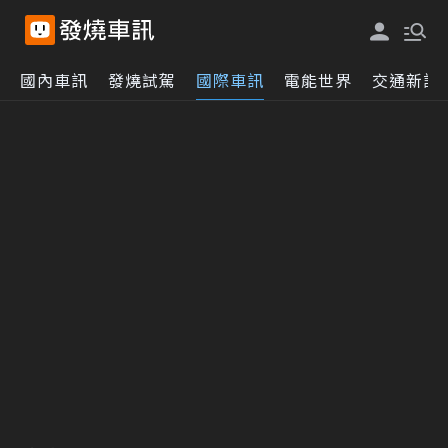
國內車訊
發燒試駕
國際車訊
電能世界
交通新訊