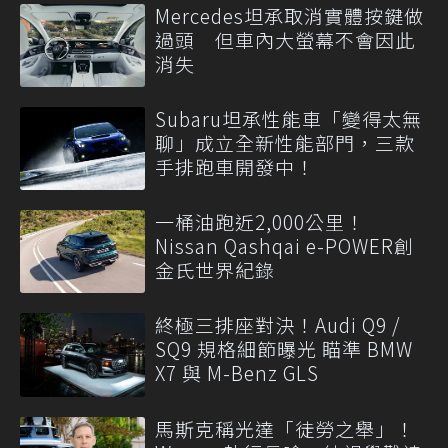
Mercedes坦承取消實體按鍵做
過頭 但車內大螢幕不會因此
消失
Subaru坦承性能車「變得太無
聊」成立全新性能部門，三款
手排跑車開發中！
一桶油跑近2,000公里！
Nissan Qashqai e-POWER創
金氏世界紀錄
終極三排座對決！Audi Q9 /
SQ9 規格細節曝光 瞄準 BMW
X7 與 M-Benz GLS
馬斯克稱光達「徒勞之舉」！