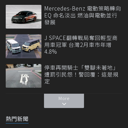
Mercedes-Benz 電動策略轉向
EQ 命名淡出 燃油與電動並行
發展
J SPACE翻轉戰局奪回輕型商
用車冠軍 台灣2月車市年增
4.8%
停車再開騎士「雙腳未著地」
遭罰引民怨！警回覆：這是規
定
More
熱門新聞