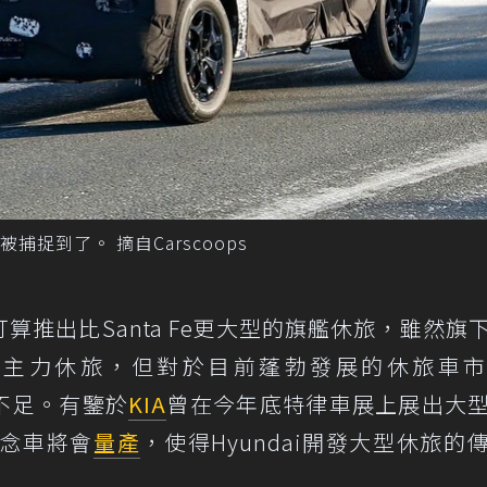
捉到了。 摘自Carscoops
打算推出比Santa Fe更大型的旗艦休旅，雖然旗
a Fe三大主力休旅，但對於目前蓬勃發展的休旅車
到不足。有鑒於
KIA
曾在今年底特律車展上展出大
款概念車將會
量產
，使得Hyundai開發大型休旅的