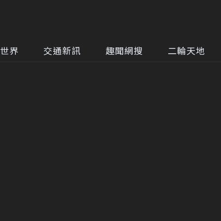
世界
交通新訊
趣聞網搜
二輪天地