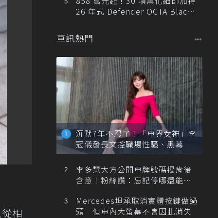
858 萬元起！30 項黑化細節加持
26 年式 Defender OCTA Black
限量 5 席登台
車訊熱門
沉默7年不忍了！「車界女神」李
冠儀發長文控職場性騷、黑幕
李多慧大方公開車牌號碼揭背後
含意！粉絲讚：忘記停哪還能幫
忙找車
Mercedes坦承取消實體按鍵做過
頭 但車內大螢幕不會因此消失
以從相