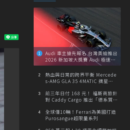
Audi 車主搶先報名 台灣奧迪推出
2026 新加坡大獎賽 Audi 極速之
旅
熱血與日常的跨界平衡 Mercede
s-AMG GLA 35 4MATIC 摘星版
輕旅
前三年日付 168 元！ 福斯商旅針
對 Caddy Cargo 推出「德系質感
精算圓夢」與「打天下」專案
全球僅10輛！Ferrari為美國打造
Purosangue超限量系列