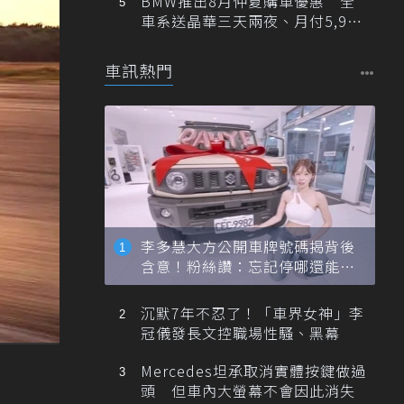
BMW推出8月仲夏購車優惠 全
車系送晶華三天兩夜、月付5,900
元起
車訊熱門
李多慧大方公開車牌號碼揭背後
含意！粉絲讚：忘記停哪還能幫
忙找車
沉默7年不忍了！「車界女神」李
冠儀發長文控職場性騷、黑幕
Mercedes坦承取消實體按鍵做過
頭 但車內大螢幕不會因此消失