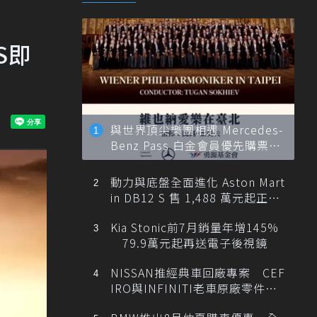
S即
與世界頂尖樂團相遇 Mercedes-
Benz Pass 白金會員優先購票維
也納愛樂
動力與底盤全面進化 Aston Mart
in DB12 S 售 1,488 萬元起正式
登台
Kia Stonic前7月銷量年增145%
79.9萬元起再送電子後視鏡
NISSAN推經典車回廠專案 CEF
IRO與INFINITI老車原廠零件最
低1折