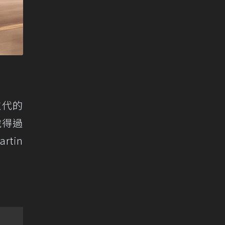
取代的
說得過
tin