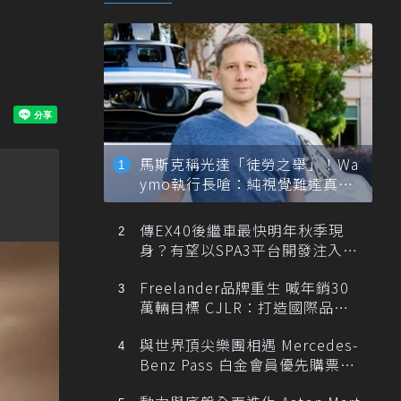
馬斯克稱光達「徒勞之舉」！Wa
ymo執行長嗆：純視覺難達真正
自動駕駛
傳EX40後繼車最快明年秋季現
身？有望以SPA3平台開發注入80
0V動力
Freelander品牌重生 喊年銷30
萬輛目標 CJLR：打造國際品牌
半數銷量來自全球！
與世界頂尖樂團相遇 Mercedes-
Benz Pass 白金會員優先購票維
也納愛樂