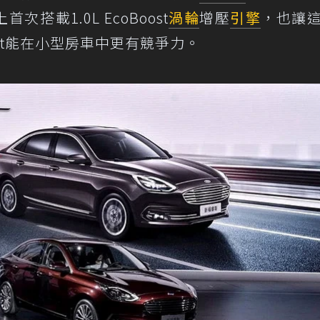
首次搭載1.0L EcoBoost
渦輪
增壓
引擎
，也讓
ort能在小型房車中更有競爭力。