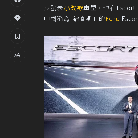
步發表
小改款
車型，也在Escort上
中國稱為｢福睿斯」的
Ford
Esc