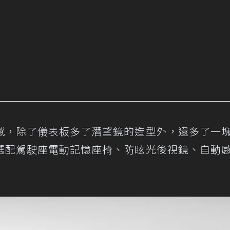
感，除了儀表板多了潛望鏡的造型外，還多了一
選配駕駛座電動記憶座椅、防眩光後視鏡、自動