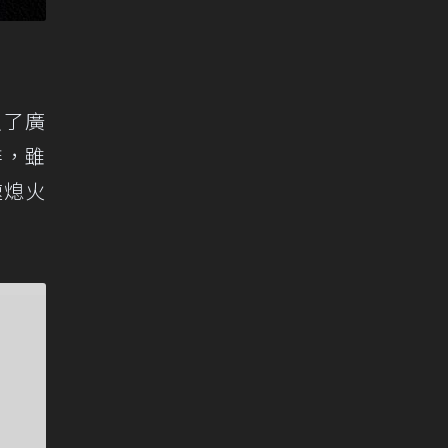
入了廣
手排，雖
速熄火