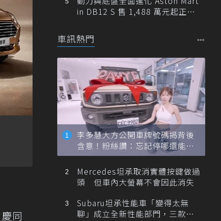
動力與底盤全面進化 Aston Mart
in DB12 S 售 1,488 萬元起正式
登台
車訊熱門
李多慧大方公開車牌號碼揭背後
含意！粉絲讚：忘記停哪還能幫
忙找車
Mercedes坦承取消實體按鍵做過
頭 但車內大螢幕不會因此消失
Subaru坦承性能車「變得太無
聊」成立全新性能部門，三款手
重慶同