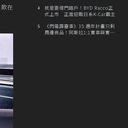
排跑車開發中！
這款在
就是要侵門踏戶！BYD Racco正
式上市 正面迎戰日系K-Car霸主
《閃電霹靂車》35 週年計畫只剩
周邊商品！阿斯拉1:1實車與實體
展覽雙雙喊卡